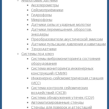
Аналоговые датчики
Акселерометры
Сейсмоприёмники
Гидрофоны
Микрофоны
Датчики силы и ударные молотки
Датчики перемещения, оборотов,
энкодеры
Преобразователи акустической эмиссии
Датчики пульсации давления и кавитации
Тензодатчики
Системы под ключ
Системы вибромониторинга состояния
оборудования
Система мониторинга инженерных
конструкций (СМИК)
Инженерно-сейсмометрическая станция
(ИСС)
Система контроля сейсмических
воздействий (СКСВ)
Система обнаружения утечек (СОУ)
Автоматизированные стенды
Стенды для поверок и аттестаций