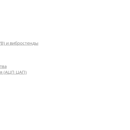
УВ) и вибростенды
тва
я (АЦП ЦАП)