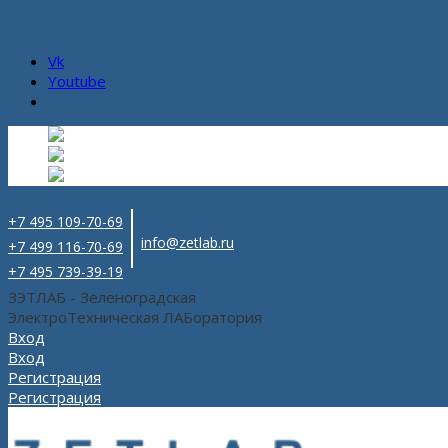
Vk
Youtube
Русский
Русский
ru
English
Английский
en
Español
Испанский
es
+7 495 109-70-69
info@zetlab.ru
+7 499 116-70-69
+7 495 739-39-19
ЗЭТЛАБ - Зеленоградская
ЭлектроТехническая ЛАБоратория
Вход
Вход
Регистрация
Регистрация