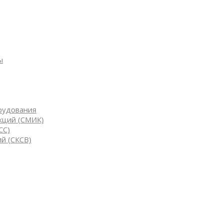
ы
рудования
кций (СМИК)
СС)
й (СКСВ)