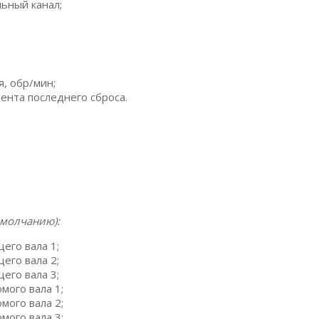
ьный канал;
, обр/мин;
нта последнего сброса.
умолчанию):
его вала 1;
его вала 2;
его вала 3;
ого вала 1;
ого вала 2;
ого вала 3;