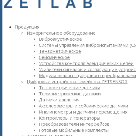
Продукция
Измерительное оборудование
Виброакустическое
Системы управления виброиспытаниями (С
Тензометрическое
Сейсмическое
Устройства контроля электрических цепей
Усилители сигналов и согласующие устройс
Модули аналого-цифрового преобразовани
Цифровые устройства семейства ZETSENSOR
Тензометрические датчики
Термометрические датчики
Датчики давления
Акселерометры и сейсмические датчики
Инклинометры и датчики перемещения
Контроллеры и генераторы
Преобразователи интерфейсов
Готовые мобильные комплекты