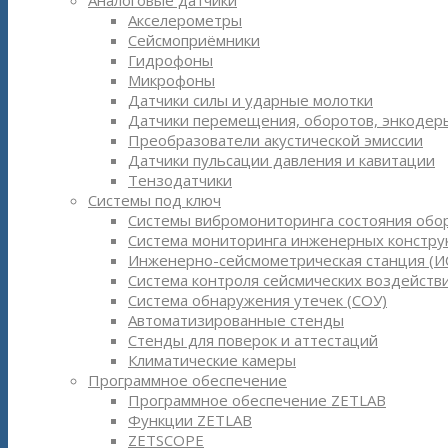
Аналоговые датчики
Акселерометры
Сейсмоприёмники
Гидрофоны
Микрофоны
Датчики силы и ударные молотки
Датчики перемещения, оборотов, энкодер
Преобразователи акустической эмиссии
Датчики пульсации давления и кавитации
Тензодатчики
Системы под ключ
Системы вибромониторинга состояния обо
Система мониторинга инженерных констру
Инженерно-сейсмометрическая станция (И
Система контроля сейсмических воздействи
Система обнаружения утечек (СОУ)
Автоматизированные стенды
Стенды для поверок и аттестаций
Климатические камеры
Программное обеспечение
Программное обеспечение ZETLAB
Функции ZETLAB
ZETSCOPE