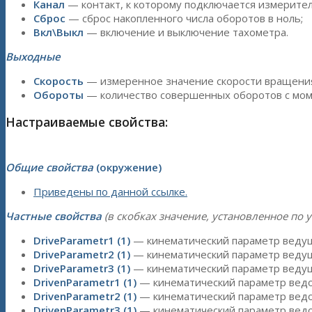
Канал
— контакт, к которому подключается измерител
Сброс
— сброс накопленного числа оборотов в ноль;
Вкл\Выкл
— включение и выключение тахометра.
Выходные
Скорость
— измеренное значение скорости вращения
Обороты
— количество совершенных оборотов с моме
Настраиваемые свойства:
Общие свойства
(окружение)
Приведены по данной ссылке.
Частные свойства
(в скобках значение, установленное по 
DriveParametr1 (1)
— кинематический параметр ведущ
DriveParametr2 (1)
— кинематический параметр ведущ
DriveParametr3 (1)
— кинематический параметр ведущ
DrivenParametr1 (1)
— кинематический параметр ведом
DrivenParametr2 (1)
— кинематический параметр ведом
DrivenParametr3 (1)
— кинематический параметр ведом