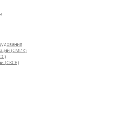
ы
рудования
кций (СМИК)
СС)
й (СКСВ)