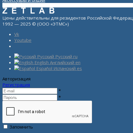
Аксессуары и опции
Цены действительны для резидентов Российской Федерац
1992 — 2025 © (ООО «ЭТМС»)
Vk
Youtube
Русский
Русский
ru
English
Английский
en
Español
Испанский
es
Авторизация
Регистрация
*
*
Запомнить