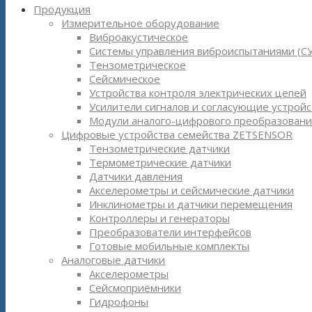
Продукция
Измерительное оборудование
Виброакустическое
Системы управления виброиспытаниями (С
Тензометрическое
Сейсмическое
Устройства контроля электрических цепей
Усилители сигналов и согласующие устройс
Модули аналого-цифрового преобразовани
Цифровые устройства семейства ZETSENSOR
Тензометрические датчики
Термометрические датчики
Датчики давления
Акселерометры и сейсмические датчики
Инклинометры и датчики перемещения
Контроллеры и генераторы
Преобразователи интерфейсов
Готовые мобильные комплекты
Аналоговые датчики
Акселерометры
Сейсмоприёмники
Гидрофоны