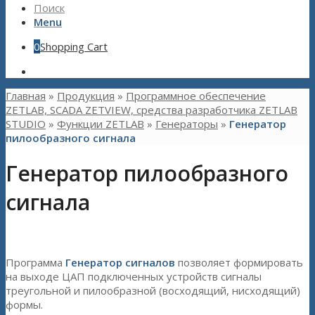
Поиск
Menu
0
Shopping Cart
Главная
»
Продукция
»
Программное обеспечение
ZETLAB, SCADA ZETVIEW, средства разработчика ZETLAB
STUDIO
»
Функции ZETLAB
»
Генераторы
»
Генератор
пилообразного сигнала
Генератор пилообразного
сигнала
Программа
Генератор сигналов
позволяет формировать
на выходе ЦАП подключенных устройств сигналы
треугольной и пилообразной (восходящий, нисходящий)
формы.