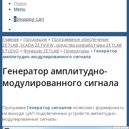
Поиск
Menu
0
Shopping Cart
Главная
»
Продукция
»
Программное обеспечение
ZETLAB, SCADA ZETVIEW, средства разработчика ZETLAB
STUDIO
»
Функции ZETLAB
»
Генераторы
»
Генератор
амплитудно-модулированного сигнала
Генератор амплитудно-
модулированного сигнала
Программа
Генератор сигналов
позволяет формировать
на выходе ЦАП подключенных устройств амплитудно-
модулированные сигналы.