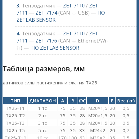
3.
Тензодатчик —
ZET 7110
/
ZET
7111
—
ZET 7174
(CAN ↔ USB) —
ПО
ZETLAB SENSOR
4.
Тензодатчик —
ZET 7110
/
ZET
7111
—
ZET 7176
(CAN ↔ Ethernet/Wi-
Fi) —
ПО ZETLAB SENSOR
Таблица размеров, мм
датчиков силы растяжения и сжатия TX25
ТИП
ДИАПАЗОН
A
B
∅C
D
E
Вес (кг)
TX25-T1
1 тс
75
35
28
М20×1,5
20
0,5
TX25-T2
2 тс
75
35
28
M20×1,5
20
0,5
TX25-T3
3 тс
75
35
28
M20×1,5
20
0,5
TX25-T5
5 тс
75
35
33
M24×2
20
0,7
TX25-T10
10 тс
170
100
63
M39×2
35
2,5