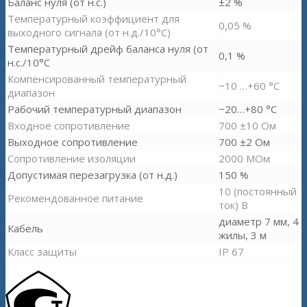
Баланс нуля (от н.с.)
±2 %
Температурный коэффициент для
0,05 %
выходного сигнала (от н.д./10°С)
Температурный дрейф баланса нуля (от
0,1 %
н.с./10°С
Компенсированный температурный
−
10 …+60 °С
диапазон
Рабочий температурный диапазон
−
20…+80 °С
Входное сопротивление
700 ±10 Ом
Выходное сопротивление
700 ±2 Ом
Сопротивление изоляции
2000 МОм
Допустимая перезагрузка (от н.д.)
150 %
10 (постоянный
Рекомендованное питание
ток) В
диаметр 7 мм, 4
Кабель
жилы, 3 м
Класс защиты
IP 67