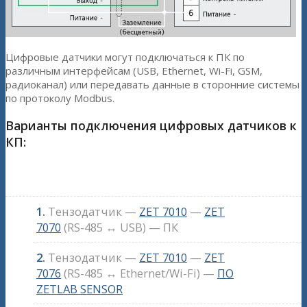
Цифровые датчики могут подключаться к ПК по
различным интерфейсам (USB, Ethernet, Wi-Fi, GSM,
радиоканал) или передавать данные в сторонние системы
по протоколу Modbus.
Варианты подключения цифровых датчиков к
КП:
1.
Тензодатчик —
ZET 7010
—
ZET
7070
(RS-485 ↔ USB) — ПК
2.
Тензодатчик —
ZET 7010
—
ZET
7076
(RS-485 ↔ Ethernet/Wi-Fi) —
ПО
ZETLAB SENSOR