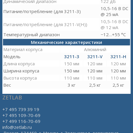
Динамический диапазон
122 дБ
10,5-16 В DC
Питание/потребление (для 3211-3)
@ 25 мА
10,5-16 В DC
Питание/потребление (для 3211-V(H))
@ 12 мА
Температурный диапазон
−12…+55 °C
Механические характеристики
Материал корпуса
Алюминий
Модель
3211-3
3211-V
3211-H
Длина корпуса
150 мм
120 мм
120 мм
Ширина корпуса
150 мм
120 мм
120 мм
Высота корпуса
110 мм
110 мм
110 мм
Вес
3 кг
2,5 кг
2,5 кг
ZETLAB
+7 495 739 39 19
+7 495 109-70-69
+7 499 116-70-69
info@zetlab.ru
Россия, 124460, г. Москва, г. Зеленоград, территория