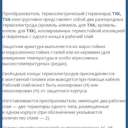
Преобразователь термоэлектрический (термопара)
ТХК,
ТХА
конструктивно представляет собой два разнородных
термоэлектрода (хромель-алюмель для
ТХА
, хромель-
копель для
ТХК
), изолированных термостойкой изоляцией
и сваренных с одного конца в рабочий спай.
Защитная арматура выполняется из жаростойких
и коррозионностойких сталей или из керамики (для
измерения температуры в особо агрессивных
высокотемпературных средах).
Свободные концы термоэлектродов присоединяются
к монтажной головке или выводятся при помощи кабеля.
Рабочий спай может быть изолирован (И) или
неизолирован (Н) от защитного корпуса.
Изготавливаются преобразователи, имеющие два рабочих
спая — две термопары одного типа, размещённые
в одном корпусе (при обозначении указывается
количество спаев — 2).
Головка преобразователей из прессматериала АГ-4В