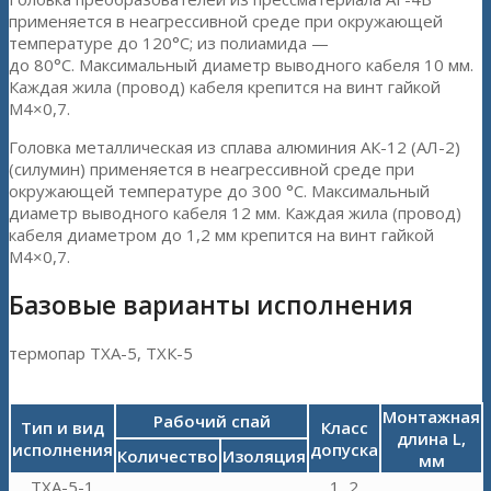
применяется в неагрессивной среде при окружающей
температуре до 120°С; из полиамида —
до 80°С. Максимальный диаметр выводного кабеля 10 мм.
Каждая жила (провод) кабеля крепится на винт гайкой
М4×0,7.
Головка металлическая из сплава алюминия АК-12 (АЛ-2)
(силумин) применяется в неагрессивной среде при
окружающей температуре до 300 °С. Максимальный
диаметр выводного кабеля 12 мм. Каждая жила (провод)
кабеля диаметром до 1,2 мм крепится на винт гайкой
М4×0,7.
Базовые варианты исполнения
термопар ТХА-5, ТХК-5
Монтажная
Рабочий спай
Тип и вид
Класс
длина L,
исполнения
допуска
Количество
Изоляция
мм
ТХА-5-1
1, 2