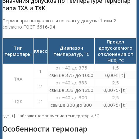
Значения допусков по температуре термопар
типа ТХА и ТХК
Термопары выпускаются по классу допуска 1 или 2
согласно ГОСТ 6616-94
Предел
Тип
Диапазон
допускаемого
Класс
термопары
температур, °С
отклонения от
НСХ, °С
от −40 до 375
1,5
1
свыше 375 до 1000
0,004·|t|
ТХА
от −40 до 333
2,5
2
свыше 333 до 1200
0,0075•|t|
от −40 до 300
2,5
ТХК
2
свыше 300 до 800
0,0075•|t|
где |t| – абсолютное значение температуры, °С
Особенности термопар