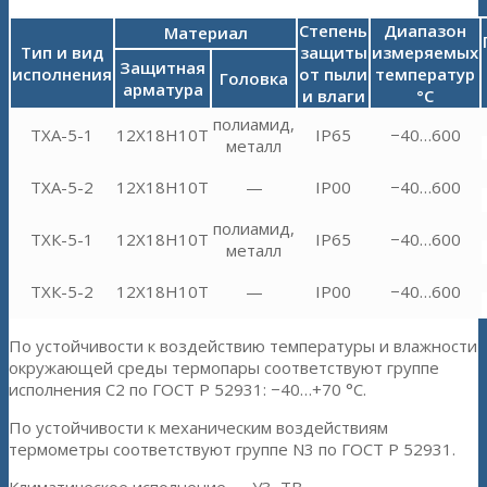
Степень
Диапазон
Материал
Тип и вид
защиты
измеряемых
Защитная
исполнения
от пыли
температур
Головка
арматура
и влаги
°С
полиамид,
ТХА-5-1
12Х18Н10Т
IP65
−40…600
металл
ТХА-5-2
12Х18Н10Т
—
IP00
−40…600
полиамид,
ТХК-5-1
12Х18Н10Т
IP65
−40…600
металл
ТХК-5-2
12Х18Н10Т
—
IP00
−40…600
По устойчивости к воздействию температуры и влажности
окружающей среды термопары соответствуют группе
исполнения С2 по ГОСТ Р 52931: −40…+70 °С.
По устойчивости к механическим воздействиям
термометры соответствуют группе N3 по ГОСТ Р 52931.
Климатическое исполнение — У3, ТВ.