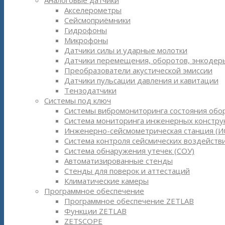
Аналоговые датчики
Акселерометры
Сейсмоприёмники
Гидрофоны
Микрофоны
Датчики силы и ударные молотки
Датчики перемещения, оборотов, энкодер
Преобразователи акустической эмиссии
Датчики пульсации давления и кавитации
Тензодатчики
Системы под ключ
Системы вибромониторинга состояния обо
Система мониторинга инженерных констру
Инженерно-сейсмометрическая станция (И
Система контроля сейсмических воздействи
Система обнаружения утечек (СОУ)
Автоматизированные стенды
Стенды для поверок и аттестаций
Климатические камеры
Программное обеспечение
Программное обеспечение ZETLAB
Функции ZETLAB
ZETSCOPE