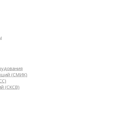
ы
рудования
кций (СМИК)
СС)
й (СКСВ)