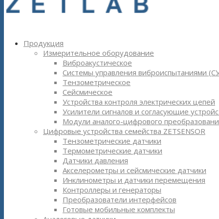
Продукция
Измерительное оборудование
Виброакустическое
Системы управления виброиспытаниями (С
Тензометрическое
Сейсмическое
Устройства контроля электрических цепей
Усилители сигналов и согласующие устройс
Модули аналого-цифрового преобразовани
Цифровые устройства семейства ZETSENSOR
Тензометрические датчики
Термометрические датчики
Датчики давления
Акселерометры и сейсмические датчики
Инклинометры и датчики перемещения
Контроллеры и генераторы
Преобразователи интерфейсов
Готовые мобильные комплекты