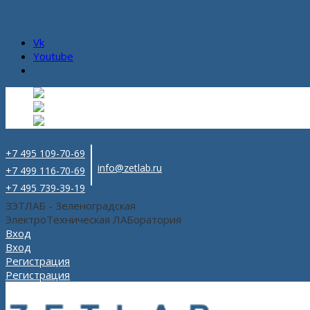
Vk
Youtube
Русский
Русский
ru
English
Английский
en
Español
Испанский
es
+7 495 109-70-69
info@zetlab.ru
+7 499 116-70-69
+7 495 739-39-19
ЗЭТЛАБ - Зеленоградская
ЭлектроТехническая ЛАБоратория
Вход
Вход
Регистрация
Регистрация