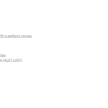
УВ) и вибростенды
тва
я (АЦП ЦАП)