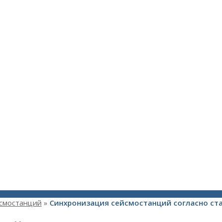
йсмостанций
»
Синхронизация сейсмостанций согласно ста