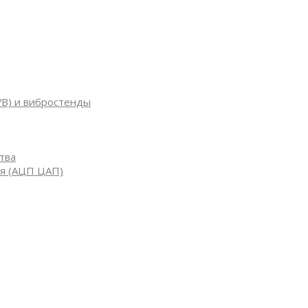
УВ) и вибростенды
тва
я (АЦП ЦАП)