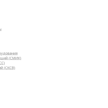
ы
рудования
кций (СМИК)
СС)
й (СКСВ)