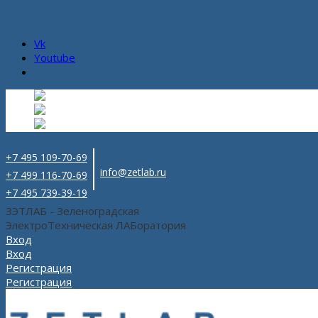
Vk
Youtube
Русский
Русский
ru
English
Английский
en
Español
Испанский
es
+7 495 109-70-69
info@zetlab.ru
+7 499 116-70-69
+7 495 739-39-19
ЗЭТЛАБ - Зеленоградская
ЭлектроТехническая ЛАБоратория
Вход
Вход
Регистрация
Регистрация