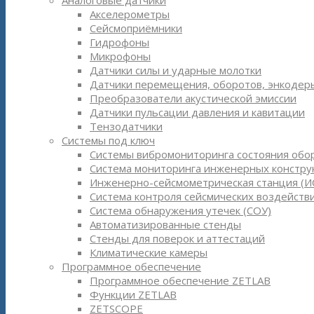
Аналоговые датчики
Акселерометры
Сейсмоприёмники
Гидрофоны
Микрофоны
Датчики силы и ударные молотки
Датчики перемещения, оборотов, энкодер
Преобразователи акустической эмиссии
Датчики пульсации давления и кавитации
Тензодатчики
Системы под ключ
Системы вибромониторинга состояния обо
Система мониторинга инженерных констру
Инженерно-сейсмометрическая станция (И
Система контроля сейсмических воздействи
Система обнаружения утечек (СОУ)
Автоматизированные стенды
Стенды для поверок и аттестаций
Климатические камеры
Программное обеспечение
Программное обеспечение ZETLAB
Функции ZETLAB
ZETSCOPE