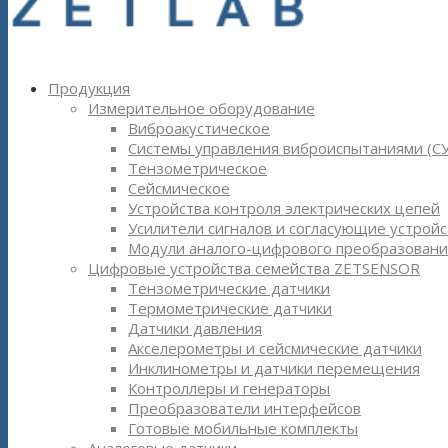
Продукция
Измерительное оборудование
Виброакустическое
Системы управления виброиспытаниями (С
Тензометрическое
Сейсмическое
Устройства контроля электрических цепей
Усилители сигналов и согласующие устройс
Модули аналого-цифрового преобразовани
Цифровые устройства семейства ZETSENSOR
Тензометрические датчики
Термометрические датчики
Датчики давления
Акселерометры и сейсмические датчики
Инклинометры и датчики перемещения
Контроллеры и генераторы
Преобразователи интерфейсов
Готовые мобильные комплекты