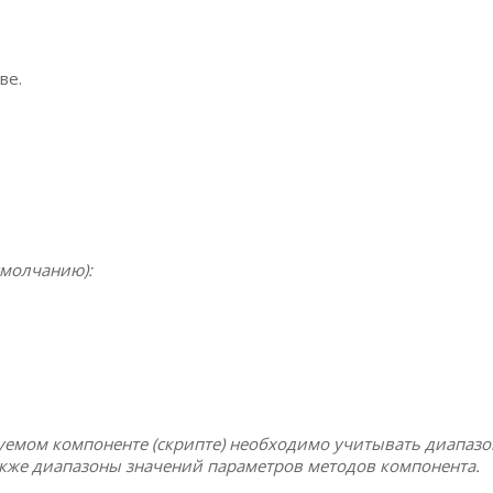
ве.
умолчанию):
уемом компоненте (скрипте) необходимо учитывать диапаз
акже диапазоны значений параметров методов компонента.