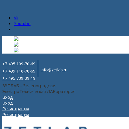
Vk
Youtube
Русский
Русский
ru
English
Английский
en
Español
Испанский
es
+7 495 109-70-69
info@zetlab.ru
+7 499 116-70-69
+7 495 739-39-19
ЗЭТЛАБ - Зеленоградская
ЭлектроТехническая ЛАБоратория
Вход
Вход
Регистрация
Регистрация