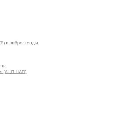
УВ) и вибростенды
тва
я (АЦП ЦАП)