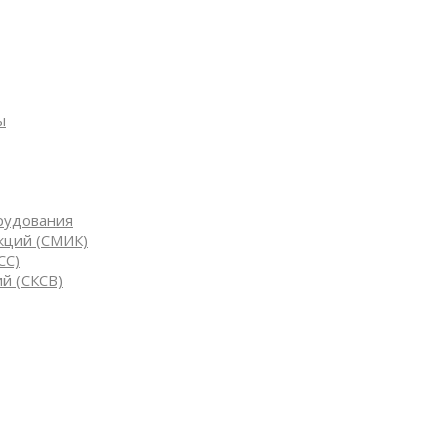
ы
рудования
кций (СМИК)
СС)
й (СКСВ)