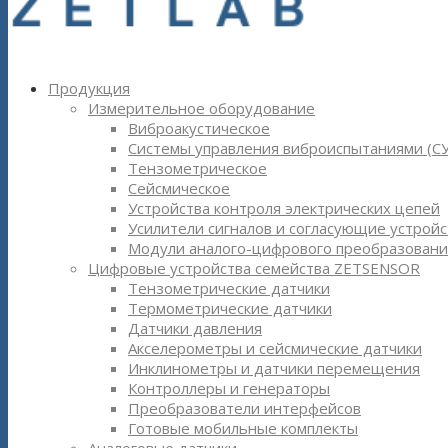
Продукция
Измерительное оборудование
Виброакустическое
Системы управления виброиспытаниями (С
Тензометрическое
Сейсмическое
Устройства контроля электрических цепей
Усилители сигналов и согласующие устройс
Модули аналого-цифрового преобразовани
Цифровые устройства семейства ZETSENSOR
Тензометрические датчики
Термометрические датчики
Датчики давления
Акселерометры и сейсмические датчики
Инклинометры и датчики перемещения
Контроллеры и генераторы
Преобразователи интерфейсов
Готовые мобильные комплекты