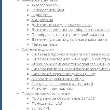
Аналоговые датчики
Акселерометры
Сейсмоприёмники
Гидрофоны
Микрофоны
Датчики силы и ударные молотки
Датчики перемещения, оборотов, энкодер
Преобразователи акустической эмиссии
Датчики пульсации давления и кавитации
Тензодатчики
Системы под ключ
Системы вибромониторинга состояния обо
Система мониторинга инженерных констру
Инженерно-сейсмометрическая станция (И
Система контроля сейсмических воздействи
Система обнаружения утечек (СОУ)
Автоматизированные стенды
Стенды для поверок и аттестаций
Климатические камеры
Программное обеспечение
Программное обеспечение ZETLAB
Функции ZETLAB
ZETSCOPE