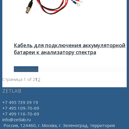
Кабель для подключения аккумуляторной
батареи к анализатору спектра
Подробнее
Страница 1 of 2
1
2
ZETLAB
+7 495 739 39 19
+7 495 109-70-69
+7 499 116-70-69
info@zetlab.ru
Россия, 124460, г. Москва, г. Зеленоград, территория