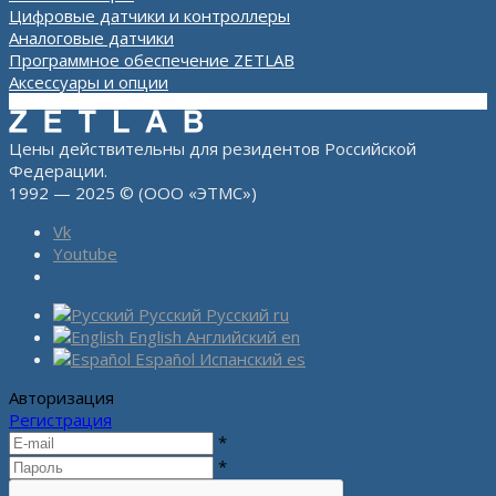
Цифровые датчики и контроллеры
Аналоговые датчики
Программное обеспечение ZETLAB
Аксессуары и опции
Цены действительны для резидентов Российской
Федерации.
1992 — 2025 © (ООО «ЭТМС»)
Vk
Youtube
Русский
Русский
ru
English
Английский
en
Español
Испанский
es
Авторизация
Регистрация
*
*