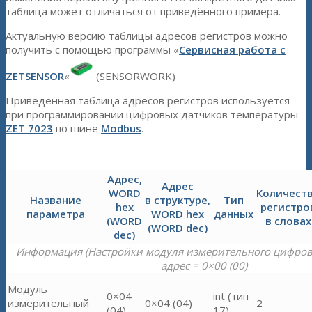
таблица может отличаться от приведённого примера.
Актуальную версию таблицы адресов регистров можно
получить с помощью программы «
Сервисная работа с
ZETSENSOR
«
(SENSORWORK)
Приведённая таблица адресов регистров используется
при программировании цифровых датчиков температуры
ZET 7023
по шине
Modbus
.
Адрес,
Адрес
WORD
Количест
Название
в структуре,
Тип
hex
регистро
параметра
WORD hex
данных
(WORD
в словах
(WORD dec)
dec)
Информация (Настройки модуля измерительного цифровог
адрес = 0×00 (00)
Модуль
0×04
int (тип
измерительный
0×04 (04)
2
(04)
17)