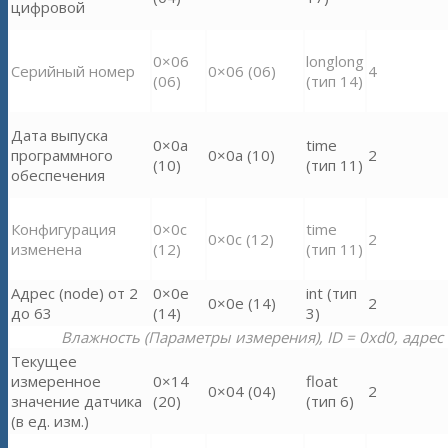
цифровой
0×06
longlong
Серийный номер
0×06 (06)
4
(06)
(тип 14)
Дата выпуска
0×0a
time
программного
0×0a (10)
2
(10)
(тип 11)
обеспечения
Конфигурация
0×0c
time
0×0c (12)
2
изменена
(12)
(тип 11)
Адрес (node) от 2
0×0e
int (тип
0×0e (14)
2
до 63
(14)
3)
Влажность (Параметры измерения), ID = 0xd0, адрес 
Текущее
измеренное
0×14
float
0×04 (04)
2
значение датчика
(20)
(тип 6)
(в ед. изм.)