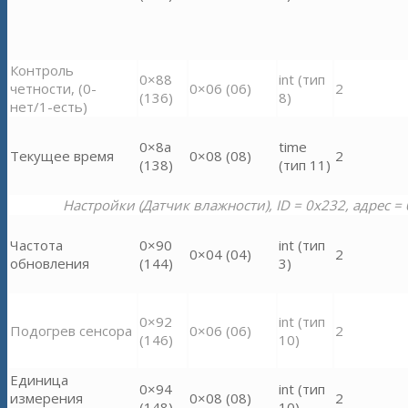
Контроль
0×88
int (тип
четности, (0-
0×06 (06)
2
(136)
8)
нет/1-есть)
0×8a
time
Текущее время
0×08 (08)
2
(138)
(тип 11)
Настройки (Датчик влажности), ID = 0x232, адрес = 
Частота
0×90
int (тип
0×04 (04)
2
обновления
(144)
3)
0×92
int (тип
Подогрев сенсора
0×06 (06)
2
(146)
10)
Единица
0×94
int (тип
измерения
0×08 (08)
2
(148)
10)