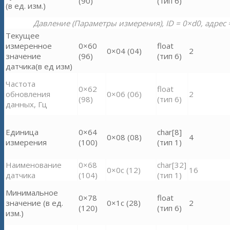
(90)
(тип 6)
(в ед. изм.)
Давление (Параметры измерения), ID = 0×d0, адрес =
Текущее
измеренное
0×60
float
0×04 (04)
2
значение
(96)
(тип 6)
датчика(в ед изм)
Частота
0×62
float
обновления
0×06 (06)
2
(98)
(тип 6)
данных, Гц
Единица
0×64
char[8]
0×08 (08)
4
измерения
(100)
(тип 1)
Наименование
0×68
char[32]
0×0c (12)
16
датчика
(104)
(тип 1)
Минимальное
0×78
float
значение (в ед.
0×1c (28)
2
(120)
(тип 6)
изм.)