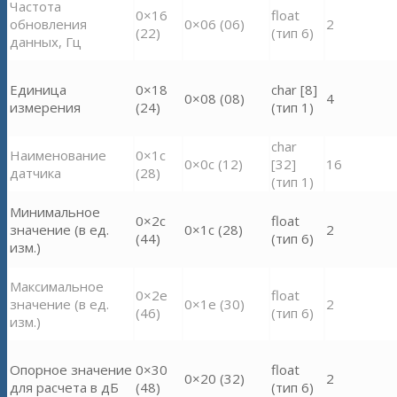
Частота
0×16
float
обновления
0×06 (06)
2
(22)
(тип 6)
данных, Гц
Единица
0×18
char [8]
0×08 (08)
4
измерения
(24)
(тип 1)
char
Наименование
0×1c
0×0c (12)
[32]
16
датчика
(28)
(тип 1)
Минимальное
0×2c
float
значение (в ед.
0×1c (28)
2
(44)
(тип 6)
изм.)
Максимальное
0×2e
float
значение (в ед.
0×1e (30)
2
(46)
(тип 6)
изм.)
Опорное значение
0×30
float
0×20 (32)
2
для расчета в дБ
(48)
(тип 6)