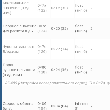
Максимальное
0×7a
float
значение (в ед.
0×1e (30)
2
(122)
(тип 6)
изм.)
Опорное значение
0×7c
float
0×20 (32)
2
для расчёта в дБ
(124)
(тип 6)
Чувствительность,
0×7e
float
0×22 (34)
2
В/ед.изм.
(126)
(тип 6)
Порог
0×80
float
чувствительности
0×24 (36)
2
(128)
(тип 6)
(в ед. изм.)
RS-485 (Настройка последовательного порта), ID = 0×7a, ад
Скорость обмена,
0×86
int (тип
0×04 (04)
2
бит/с
(134)
8)