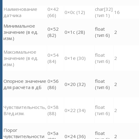
Наименование
0×42
char[32]
0×0c (12)
16
датчика
(66)
(тип 1)
Минимальное
0×52
float
значение (в ед.
0×1c (28)
2
(82)
(тип 6)
изм.)
Максимальное
0×54
float
значение (в ед.
0×1e (30)
2
(84)
(тип 6)
изм.)
Опорное значение
0×56
float
0×20 (32)
2
для расчёта в дБ
(86)
(тип 6)
Чувствительность,
0×58
float
0×22 (34)
2
В/ед.изм.
(88)
(тип 6)
Порог
0×5a
float
чувствительности
0×24 (36)
2