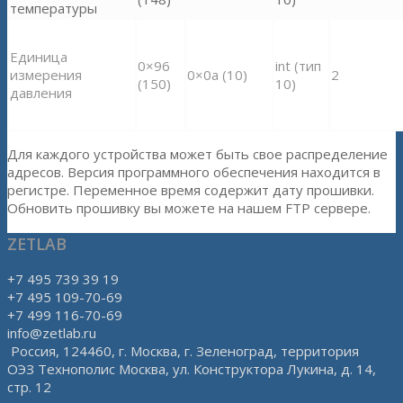
температуры
Единица
0×96
int (тип
измерения
0×0a (10)
2
(150)
10)
давления
Для каждого устройства может быть свое распределение
адресов. Версия программного обеспечения находится в
регистре. Переменное время содержит дату прошивки.
Обновить прошивку вы можете на нашем FTP сервере.
ZETLAB
+7 495 739 39 19
+7 495 109-70-69
+7 499 116-70-69
info@zetlab.ru
Россия, 124460, г. Москва, г. Зеленоград, территория
ОЭЗ Технополис Москва, ул. Конструктора Лукина, д. 14,
стр. 12