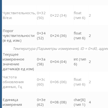
Чувствительность,
0×32
float
0×22 (34)
2
В/е.и.
(50)
(тип 6)
Порог
0×34
float
чувствительности
0×24 (36)
2
(52)
(тип 6)
(в ед. изм.)
Температура (Параметры измерения), ID = 0×d0, адрес
Текущее
измеренное
0×3a
int (тип
0×04 (04)
2
значение
(58)
6)
датчика(в ед изм)
Частота
0×3c
float
обновления
0×06 (06)
2
(60)
(тип 6)
данных, Гц
Единица
0×3e
char[8]
0×08 (08)
4
измерения
(62)
(тип 1)