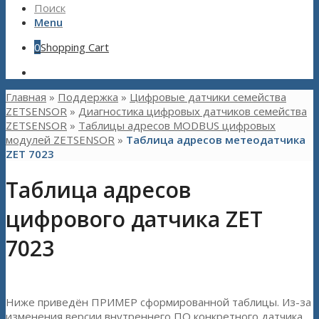
Поиск
Menu
0
Shopping Cart
Главная
»
Поддержка
»
Цифровые датчики семейства
ZETSENSOR
»
Диагностика цифровых датчиков семейства
ZETSENSOR
»
Таблицы адресов MODBUS цифровых
модулей ZETSENSOR
»
Таблица адресов метеодатчика
ZET 7023
Таблица адресов
цифрового датчика ZET
7023
Ниже приведён ПРИМЕР сформированной таблицы. Из-за
изменения версии внутреннего ПО конкретного датчика