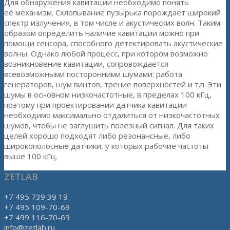
Для обнаружения кавитации необходимо понять
её механизм. Схлопывание пузырька порождает широкий
спектр излучения, в том числе и акустических волн. Таким
образом определить наличие кавитации можно при
помощи сенсора, способного детектировать акустические
волны. Однако любой процесс, при котором возможно
возникновение кавитации, сопровождается
всевозможными посторонними шумами: работа
генераторов, шум винтов, трение поверхностей и т.п. Эти
шумы в основном низкочастотные, в пределах 100 кГц,
поэтому при проектировании датчика кавитации
необходимо максимально отдалиться от низкочастотных
шумов, чтобы не заглушить полезный сигнал. Для таких
целей хорошо подходят либо резонансные, либо
широкополосные датчики, у которых рабочие частоты
выше 100 кГц.
ZETLAB
+7 495 739 39 19
+7 495 109-70-69
+7 499 116-70-69
info@zetlab.ru