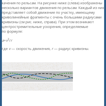
качения по рельсам. На рисунке ниже (слева) изображены
несколько вариантов движения по рельсам. Каждый из них
представляет собой движение по участку, имеющему
криволинейные фрагменты с очень большими радиусами
кривизны (см рис. ниже, справа). При этом возникают
центростремительные ускорения, определяемые
по формуле:
2
a
=
v
/
r
где
v
— скорость движения,
r
— радиус кривизны.
Варианты движения колес вагонов состава по рельсам
Фрагменты криволинейных участков движения колес вагонов
по рельсам