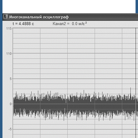
и сигнал относительной неравномерности траекторий
движения двух вагонов (график снизу)