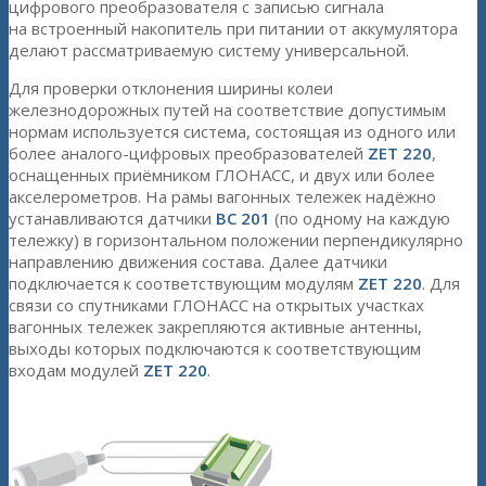
цифрового преобразователя с записью сигнала
на встроенный накопитель при питании от аккумулятора
делают рассматриваемую систему универсальной.
Для проверки отклонения ширины колеи
железнодорожных путей на соответствие допустимым
нормам используется система, состоящая из одного или
более аналого-цифровых преобразователей
ZET 220
,
оснащенных приёмником ГЛОНАСС, и двух или более
акселерометров. На рамы вагонных тележек надёжно
устанавливаются датчики
ВС 201
(по одному на каждую
тележку) в горизонтальном положении перпендикулярно
направлению движения состава. Далее датчики
подключается к соответствующим модулям
ZET 220
. Для
связи со спутниками ГЛОНАСС на открытых участках
вагонных тележек закрепляются активные антенны,
выходы которых подключаются к соответствующим
входам модулей
ZET 220
.
Подключение ВС 201 к модулю АЦП/ЦАП