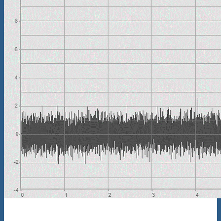
Разность сигналов ускорения с двух датчиков (график сверху)