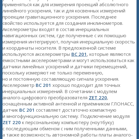
применяться как для измерения проекций абсолютного
линейного ускорения, так и для косвенных измерений
проекции гравитационного ускорения. Последнее
свойство используется для создания инклинометров.
Акселерометры входят в состав инерциальных
навигационных систем, где полученные с их помощью
измерения интегрируют, получая инерциальную скорость
и координаты носителя. В предложенной системе
используются акселерометры
ВС 201
, которые являются
ёмкостными акселерометрами и могут использоваться как
датчики линейных ускорений и датчики перемещений,
поскольку измеряют не только переменную,
но и постоянную составляющую сигнала ускорения.
Акселерометр
ВС 201
хорошо подходит для точных
инерциальных измерений. В сочетании с модулем
аналого-цифрового преобразователя
ZET 220
,
оснащённым активной антенной и приёмником ГЛОНАСС,
датчик
ВС 201
составляет достаточно компактную
и многофункциональную систему. Подключение модуля
ZET 220
к персональному компьютеру (ноутбуку)
с последующим обменом с ним полученными данными,
а также возможность автономной работы платы аналого-