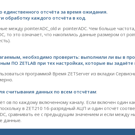
о единственного отсчёта за время ожидания.
и обработку каждого отсчёта в код.
ные между pointerADC_old и pointerADC. Чем больше частот
ADC, то это означает, что накопились данные размером от poi
сть).
агаемым, необходимо проверить: выполнили ли вы в про
ным ПО ZETLAB при тех настройках, которые вы задаёте 
ользоваться программой Время ZETServer из вкладки Сервис
мерно.
для считывания данных по всем отсчётам
:
ёт ов по каждому включенному каналу. Если включен один кан
поскольку в ZET210 16-разрядный АЦП и один отсчёт соответс
ADC, сравнивать ее с предыдущим значением и если между н
е данные.