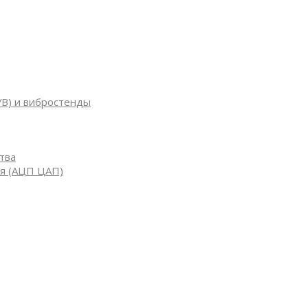
УВ) и вибростенды
тва
я (АЦП ЦАП)