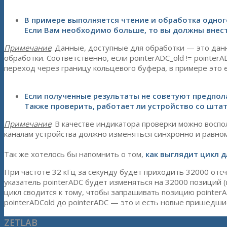
—
В примере выполняется чтение и обработка одног
Если Вам необходимо больше, то вы должны внест
Примечание
: Данные, доступные для обработки — это дан
обработки. Соответственно, если pointerADC_old != pointer
переход через границу кольцевого буфера, в примере это е
—
Если полученные результаты не советуют предпол
Также проверить, работает ли устройство со штат
Примечание
: В качестве индикатора проверки можно восп
каналам устройства должно изменяться синхронно и равно
—
Так же хотелось бы напомнить о том,
как выглядит цикл 
При частоте 32 кГц за секунду будет приходить 32000 отсч
указатель pointerADC будет изменяться на 32000 позиций (
цикл сводится к тому, чтобы запрашивать позицию pointer
pointerADCold до pointerADC — это и есть новые пришедши
ZETLAB