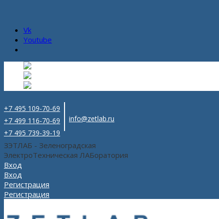
Vk
Youtube
Русский
Русский
ru
English
Английский
en
Español
Испанский
es
+7 495 109-70-69
info@zetlab.ru
+7 499 116-70-69
+7 495 739-39-19
ЗЭТЛАБ - Зеленоградская
ЭлектроТехническая ЛАБоратория
Вход
Вход
Регистрация
Регистрация