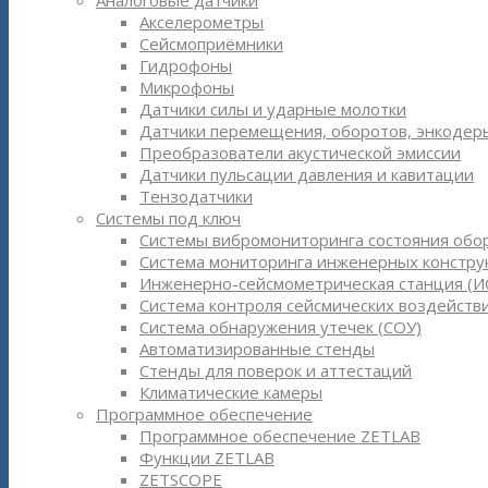
Аналоговые датчики
Акселерометры
Сейсмоприёмники
Гидрофоны
Микрофоны
Датчики силы и ударные молотки
Датчики перемещения, оборотов, энкодер
Преобразователи акустической эмиссии
Датчики пульсации давления и кавитации
Тензодатчики
Системы под ключ
Системы вибромониторинга состояния обо
Система мониторинга инженерных констру
Инженерно-сейсмометрическая станция (И
Система контроля сейсмических воздействи
Система обнаружения утечек (СОУ)
Автоматизированные стенды
Стенды для поверок и аттестаций
Климатические камеры
Программное обеспечение
Программное обеспечение ZETLAB
Функции ZETLAB
ZETSCOPE