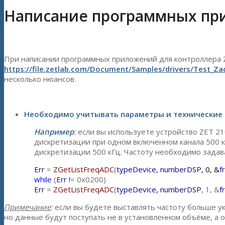
Написание программных при
При написании программных приложений для контроллера Z
https://file.zetlab.com/Document/Samples/drivers/Test_Z
несколько нюансов.
—
Необходимо учитывать параметры и технические
Например
:
если вы используете устройство ZET 21
дискретизации при одном включенном канала 500 к
дискретизации 500 кГц. Частоту необходимо задава
Err
=
ZGetListFreqADC
(
typeDevice, numberDS
P
, 0, &
f
while
(
Err !
= 0x0200)
Err
=
ZGetListFreqADC
(
typeDevice, numberDSP
, 1, &
f
Примечание
:
если вы будете выставлять частоту больше ук
но данные будут поступать не в установленном объёме, а