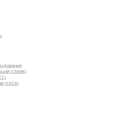
ы
рудования
кций (СМИК)
СС)
й (СКСВ)