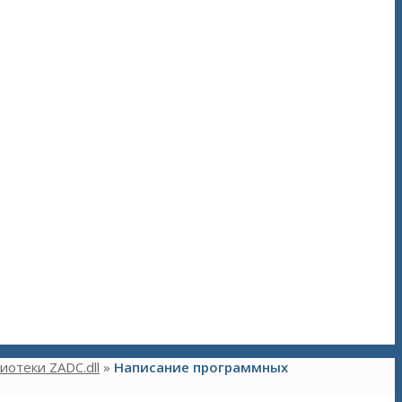
отеки ZADC.dll
»
Написание программных