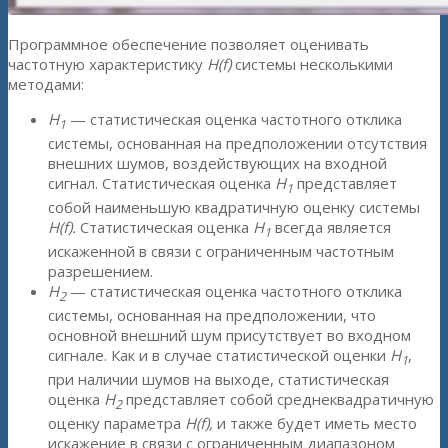
Программное обеспечение позволяет оценивать
частотную характеристику
H(f)
системы несколькими
методами:
H
— статистическая оценка частотного отклика
1
системы, основанная на предположении отсутствия
внешних шумов, воздействующих на входной
сигнал. Статистическая оценка
H
представляет
1
собой наименьшую квадратичную оценку системы
H(f).
Статистическая оценка
H
всегда является
1
искаженной в связи с ограниченным частотным
разрешением.
H
— статистическая оценка частотного отклика
2
системы, основанная на предположении, что
основной внешний шум присутствует во входном
сигнале. Как и в случае статистической оценки
H
,
1
при наличии шумов на выходе, статистическая
оценка
H
представляет собой среднеквадратичную
2
оценку параметра
H(f),
и также будет иметь место
искажение в связи с ограниченным диапазоном