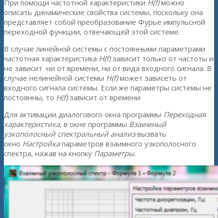
При помощи частотной характеристики
H(f)
можно
описать динамические свойства системы, поскольку она
представляет собой преобразование Фурье импульсной
переходной функции, отвечающей этой системе.
В случае линейной системы с постоянными параметрами
частотная характеристика
H(f)
зависит только от частоты и
не зависит ни от времени, ни от вида входного сигнала. В
случае нелинейной системы
H(f)
может зависеть от
входного сигнала системы. Если же параметры системы не
постоянны, то
H(f)
зависит от времени.
Для активации диалогового окна программы
Переходная
характеристика
, в окне программы
Взаимный
узкополосный спектральный анализ
вызвать
окно
Настройка
параметров взаимного узкополосного
спектра, нажав на кнопку
Параметры
.