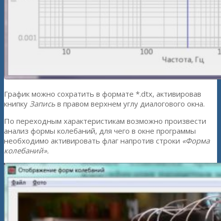
График можно сохратить в формате *.dtx, активировав
книпку
Запись
в правом верхнем углу диалогового окна.
По переходным характеристикам возможно произвести
анализ формы колебаний, для чего в окне программы
необходимо активировать флаг напротив строки
«Форма
колебаний».