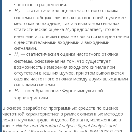
частотного разрешения.
H
— статистическая оценка частотного отклика
ν
системы в общих случаях, когда внешний шум имеет
место как во входном, так и в выходном сигналах.
Статистическая оценка
H
предполагает, что все
ν
внешние источники шума не являются когерентными
с действительными входными и выходными
сигналами.
H
— статистическая оценка частотного отклика
c
системы, основанная на том, что существует
возможность измерения входного сигнала при
отсутствии внешних шумов, при этом выполняется
оценка частотного отклика между двумя выходными
сигналами системы.
H
— преобразование Фурье импульсной
i
характеристики.
В основе разработки программных средств по оценке
частотной характеристики в рамках описанных методов
лежат научные труды Андерса Брандта, изложенные в
книге
«Noise and Vibration Analysis: Signal Analysis and
Experimental Procedures», Anders Brandt, ISBN 978-0-470-