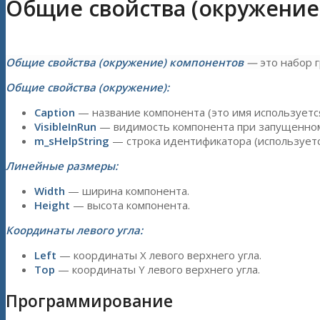
Общие свойства (окружение
Общие свойства (окружение) компонентов
—
это набор 
Общие свойства (окружение):
Caption
— название компонента (это имя используется
VisibleInRun
— видимость компонента при запущенном
m_sHelpString
— строка идентификатора (используется
Линейные размеры:
Width
— ширина компонента.
Height
— высота компонента.
Координаты левого угла:
Left
— координаты X левого верхнего угла.
Top
— координаты Y левого верхнего угла.
Программирование