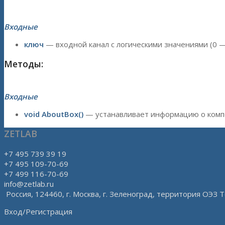
Входные
ключ
— входной канал с логическими значениями (0 — не
Методы:
Входные
void AboutBox()
— устанавливает информацию о комп
ZETLAB
+7 495 739 39 19
+7 495 109-70-69
+7 499 116-70-69
info@zetlab.ru
Россия, 124460, г. Москва, г. Зеленоград, территория ОЭЗ Т
Вход/Регистрация