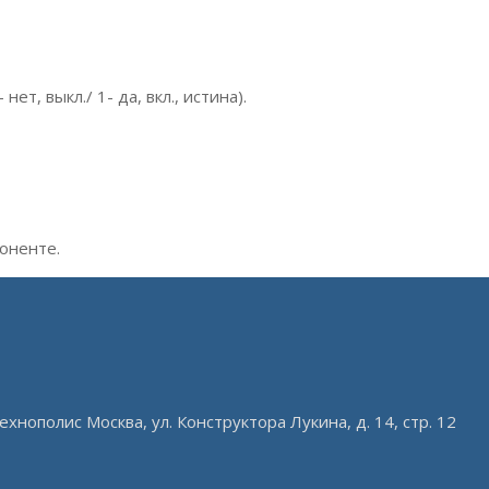
т, выкл./ 1- да, вкл., истина).
оненте.
ехнополис Москва, ул. Конструктора Лукина, д. 14, стр. 12