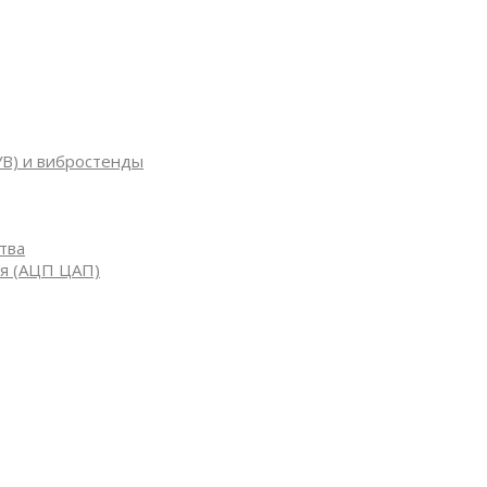
УВ) и вибростенды
тва
я (АЦП ЦАП)