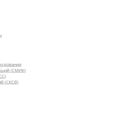
ы
рудования
кций (СМИК)
СС)
й (СКСВ)