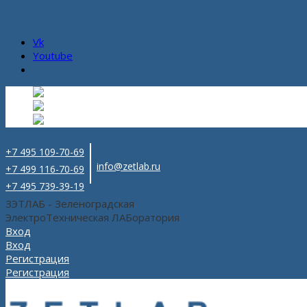
Vk
Youtube
Русский
Русский
ru
English
Английский
en
Español
Испанский
es
+7 495 109-70-69
info@zetlab.ru
+7 499 116-70-69
+7 495 739-39-19
ЗЭТЛАБ - Зеленоградская
ЭлектроТехническая ЛАБоратория
Вход
Вход
Регистрация
Регистрация