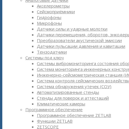
Аналоговые датчики
Акселерометры
Сейсмоприёмники
Гидрофоны
Микрофоны
Датчики силы и ударные молотки
Датчики перемещения, оборотов, энкодер
Преобразователи акустической эмиссии
Датчики пульсации давления и кавитации
Тензодатчики
Системы под ключ
Системы вибромониторинга состояния обо
Система мониторинга инженерных констру
Инженерно-сейсмометрическая станция (И
Система контроля сейсмических воздействи
Система обнаружения утечек (СОУ)
Автоматизированные стенды
Стенды для поверок и аттестаций
Климатические камеры
Программное обеспечение
Программное обеспечение ZETLAB
Функции ZETLAB
ZETSCOPE