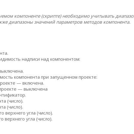
уемом компоненте (скрипте) необходимо учитывать диапаз
акже диапазоны значений параметров методов компонента.
нта.
идимость надписи над компонентом:
выключена.
мость компонента при запущенном проекте:
роекте — включена.
 проекте — выключена
нтификатор.
а (число).
а (число).
 верхнего угла (число).
 верхнего угла (число).