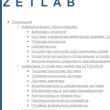
Продукция
Измерительное оборудование
Виброакустическое
Системы управления виброиспытаниями (С
Тензометрическое
Сейсмическое
Устройства контроля электрических цепей
Усилители сигналов и согласующие устройс
Модули аналого-цифрового преобразовани
Цифровые устройства семейства ZETSENSOR
Тензометрические датчики
Термометрические датчики
Датчики давления
Акселерометры и сейсмические датчики
Инклинометры и датчики перемещения
Контроллеры и генераторы
Преобразователи интерфейсов
Готовые мобильные комплекты