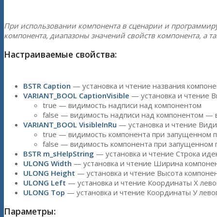
При использовании компонента в сценарии и программир
компонента, диапазоны значений свойств компонента, а т
Настраиваемые свойства:
BSTR Caption
— установка и чтение названия компоне
VARIANT_BOOL CaptionVisible
— установка и чтение В
true — видимость надписи над компонентом
false — видимость надписи над компонентом — 
VARIANT_BOOL VisibleInRu
— установка и чтение Види
true — видимость компонента при запущенном п
false — видимость компонента при запущенном
BSTR m_sHelpString
— установка и чтение Строка иде
ULONG Width
— установка и чтение Ширина компонент
ULONG Height
— установка и чтение Высота компонент
ULONG Left
— установка и чтение Координаты Х левого
ULONG Top
— установка и чтение Координаты У левого
Параметры: