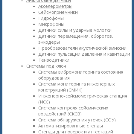
Аналоговые датчики
Акселерометры
Сейсмоприёмники
Гидрофоны
Микрофоны
Датчики силы и ударные молотки
Датчики перемещения, оборотов,
энкодеры
Преобразователи акустической эмиссии
Датчики пульсации давления и кавитации
Тензодатчики
Системы под ключ
Системы вибромониторинга состояния
оборудования
Система мониторинга инженерных
конструкций (СМИК)
Инженерно-сейсмометрическая станция
(ИСС)
Система контроля сейсмических
воздействий (СКСВ)
Система обнаружения утечек (СОУ)
Автоматизированные стенды
Стенды для поверок и аттестаций