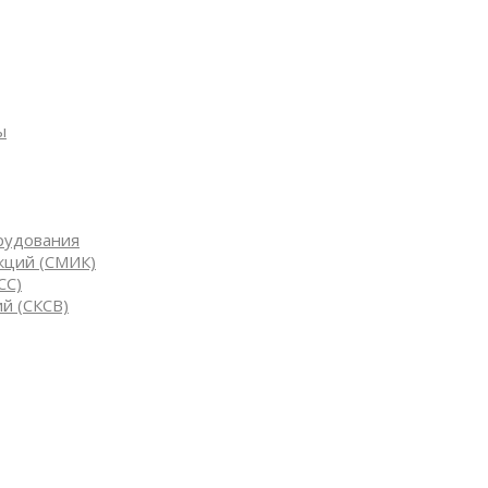
ы
рудования
кций (СМИК)
СС)
й (СКСВ)