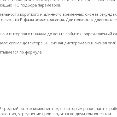
помощью ПО подбора параметров.
ельности короткого и длинного временных окон (в секундах)
тельности Р-фазы землетрясения. Длительность длинного о
ю и интервал от начала до конца события, определяемый с
ала: сигнал детектора SD, сигнал дисперсии SN и сигнал оги
читывается по формуле:
й средний по тем компонентам, по которым разрешается ра
понентах, усреднение производится по двум компонентам.