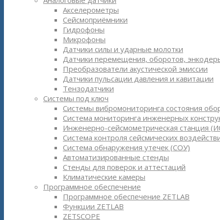
Аналоговые датчики
Акселерометры
Сейсмоприёмники
Гидрофоны
Микрофоны
Датчики силы и ударные молотки
Датчики перемещения, оборотов, энкодер
Преобразователи акустической эмиссии
Датчики пульсации давления и кавитации
Тензодатчики
Системы под ключ
Системы вибромониторинга состояния обо
Система мониторинга инженерных констру
Инженерно-сейсмометрическая станция (И
Система контроля сейсмических воздействи
Система обнаружения утечек (СОУ)
Автоматизированные стенды
Стенды для поверок и аттестаций
Климатические камеры
Программное обеспечение
Программное обеспечение ZETLAB
Функции ZETLAB
ZETSCOPE