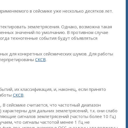
именяемого в сейсмике уже несколько десятков лет.
тектировать землетрясения. Однако, возможна такая
ленных значений по умолчанию. В противном случае
когда техногенные события будут объявляться
ных для конкретных сейсмических шумов. Для работы
нтерпретированы
СКСВ
.
ытий, их классификация, и, наконец, если принято
работы
СКСВ
.
ц. В сейсмике считается, что частотный диапазон
 характерны для дальних землетрясений, т.к. они слабо
ляющие сигналов землетрясений (частоты более 10 Гц)
чаем, что сигналы частотой менее 1 Гц не
о фильтра, используемого в ОСС, и заданы эти величины