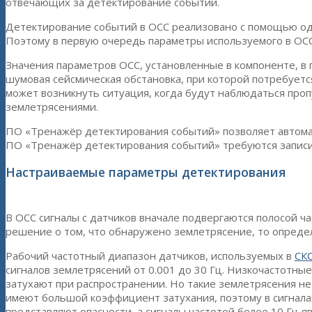
отвечающих за детектирование событий.
Детектирование событий в ОСС реализовано с помощью одн
Поэтому в первую очередь параметры используемого в ОСС
Значения параметров ОСС, установленные в компоненте, в
шумовая сейсмическая обстановка, при которой потребуетс
может возникнуть ситуация, когда будут наблюдаться про
землетрясениями.
ПО «Тренажёр детектирования событий» позволяет автома
ПО «Тренажёр детектирования событий» требуются записи
Настраиваемые параметры детектирования
В ОСС сигналы с датчиков вначале подвергаются полосой ч
решение о том, что обнаружено землетрясение, то опред
Рабочий частотный диапазон датчиков, используемых в
СК
сигналов землетрясений от 0.001 до 30 Гц. Низкочастотные
затухают при распространении. Но такие землетрясения не
имеют большой коэффициент затухания, поэтому в сигналах 
представляют опасности, а сигналы частотой более 10 Гц я