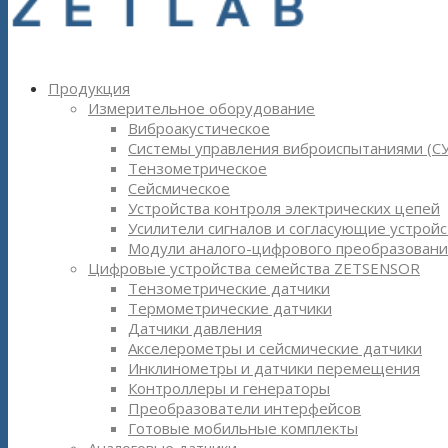
Продукция
Измерительное оборудование
Виброакустическое
Системы управления виброиспытаниями (С
Тензометрическое
Сейсмическое
Устройства контроля электрических цепей
Усилители сигналов и согласующие устройс
Модули аналого-цифрового преобразовани
Цифровые устройства семейства ZETSENSOR
Тензометрические датчики
Термометрические датчики
Датчики давления
Акселерометры и сейсмические датчики
Инклинометры и датчики перемещения
Контроллеры и генераторы
Преобразователи интерфейсов
Готовые мобильные комплекты