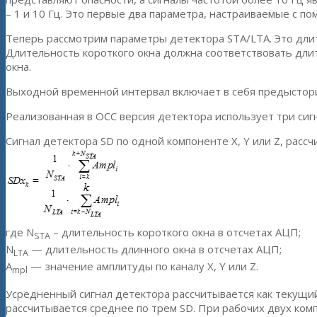
– 1 и 10 Гц. Это первые два параметра, настраиваемые с 
Теперь рассмотрим параметры детектора STA/LTA. Это длит
Длительность короткого окна должна соответствовать дли
окна.
Выходной временной интервал включает в себя предыстори
Реализованная в ОСС версия детектора использует три сигн
Сигнал детектора SD по одной компоненте X, Y или Z, расс
где N
– длительность короткого окна в отсчетах АЦП;
STA
N
— длительность длинного окна в отсчетах АЦП;
LTA
A
— значение амплитуды по каналу X, Y или Z.
mpl
Усредненный сигнал детектора рассчитывается как текущи
рассчитывается среднее по трем SD. При рабочих двух ком