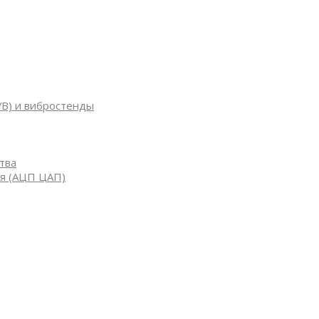
УВ) и вибростенды
тва
я (АЦП ЦАП)