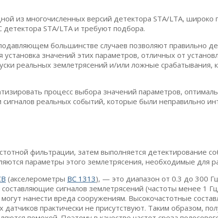
ой из многочисленных версий детектора STA/LTA, широко пр
 детектора STA/LTA и требуют подбора.
 подавляющем большинстве случаев позволяют правильно де
я установка значений этих параметров, отличных от установ
пуски реальных землетрясений и/или ложные срабатывания, 
тизировать процесс выбора значений параметров, оптималь
 сигналов реальных событий, которые были неправильно и
астотной фильтрации, затем выполняется детектирование соб
еляются параметры этого землетрясения, необходимые для 
СВ
(акселерометры
ВС 1313
), — это диапазон от 0.3 до 300 Г
 составляющие сигналов землетрясений (частоты менее 1 Гц)
 могут нанести вреда сооружениям. Высокочастотные состав
датчиков практически не присутствуют. Таким образом, полу
вляются помехой. Поэтому в качестве частот среза полосовог