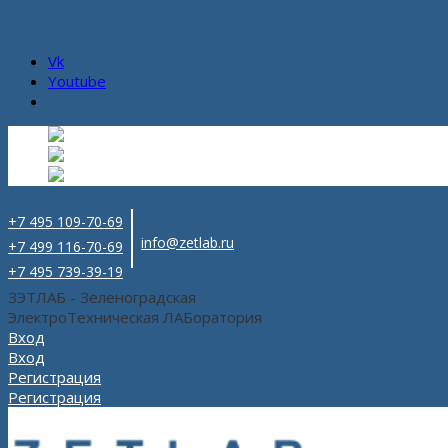
Vk
Youtube
Русский
Русский
ru
English
Английский
en
Español
Испанский
es
+7 495 109-70-69
info@zetlab.ru
+7 499 116-70-69
+7 495 739-39-19
ЗЭТЛАБ - Зеленоградская
ЭлектроТехническая ЛАБоратория
Вход
Вход
Регистрация
Регистрация