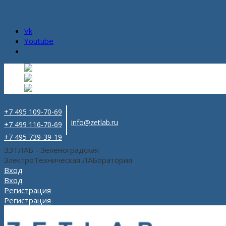
Vk
Youtube
Русский
Русский
ru
English
Английский
en
Español
Испанский
es
+7 495 109-70-69
info@zetlab.ru
+7 499 116-70-69
+7 495 739-39-19
ЗЭТЛАБ - Зеленоградская
ЭлектроТехническая ЛАБоратория
Вход
Вход
Регистрация
Регистрация