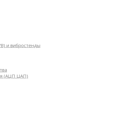
УВ) и вибростенды
тва
я (АЦП ЦАП)