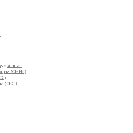
ы
рудования
кций (СМИК)
СС)
й (СКСВ)