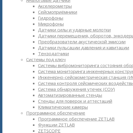
Аналоговые датчики
Акселерометры
Сейсмоприёмники
Гидрофоны
Микрофоны
Датчики силы и ударные молотки
Датчики перемещения, оборотов, энкодер
Преобразователи акустической эмиссии
Датчики пульсации давления и кавитации
Тензодатчики
Системы под ключ
Системы вибромониторинга состояния обо
Система мониторинга инженерных констру
Инженерно-сейсмометрическая станция (И
Система контроля сейсмических воздействи
Система обнаружения утечек (СОУ)
Автоматизированные стенды
Стенды для поверок и аттестаций
Климатические камеры
Программное обеспечение
Программное обеспечение ZETLAB
Функции ZETLAB
ZETSCOPE