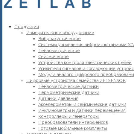
Продукция
Измерительное оборудование
Виброакустическое
Системы управления виброиспытаниями (С
Тензометрическое
Сейсмическое
Устройства контроля электрических цепей
Усилители сигналов и согласующие устройс
Модули аналого-цифрового преобразовани
Цифровые устройства семейства ZETSENSOR
Тензометрические датчики
Термометрические датчики
Датчики давления
Акселерометры и сейсмические датчики
Инклинометры и датчики перемещения
Контроллеры и генераторы
Преобразователи интерфейсов
Готовые мобильные комплекты