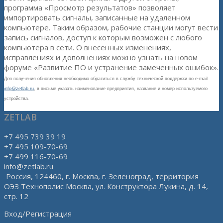
программа «Просмотр результатов» позволяет
импортировать сигналы, записанные на удаленном
компьютере. Таким образом, рабочие станции могут вести
запись сигналов, доступ к которым возможен с любого
компьютера в сети. О внесенных изменениях,
исправлениях и дополнениях можно узнать на новом
форуме «Развитие ПО и устранение замеченных ошибок».
Для получения обновления необходимо обратиться в службу технической поддержки по e-mail
info@zetlab.ru
, в письме указать наименование предприятия, название и номер используемого
устройства
.
ZETLAB
+7 495 739 39 19
+7 495 109-70-69
+7 499 116-70-69
info@zetlab.ru
Россия, 124460, г. Москва, г. Зеленоград, территория
ОЭЗ Технополис Москва, ул. Конструктора Лукина, д. 14,
стр. 12
Вход/Регистрация