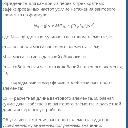
определить для каждой из первых трех кратных
зафиксированных частот усилие натяжения вантового
элемента по формуле:
2
2
N
= ((m + M/L
) × (2L
f
)
)/n
,
n
p
p
n
где N — продольное усилие в вантовом элементе, Н;
m — погонная масса вантового элемента, кг/м;
М — масса антивандальной оболочки, кг;
fn — собственная частота колебаний вантового элемента,
Гц;
n — порядковый номер формы колебаний вантового
элемента;
Lp — расчетная длина вантового элемента, м, равная
сумме длин собственно вантового элемента и расчетной
длины анкерного устройства.
Об усилии натяжения вантового элемента судят по
усредненному значению полученных значений.