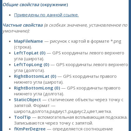
Общие свойства
(окружение)
Приведены по данной ссылке.
Частные свойства
(в скобках значение, установленное по
умолчанию):
MapFileName
— рисунок с картой в формате *.png
(строка).
LeftTopLat (0)
— GPS координаты левого верхнего
угла (широта).
LeftTopLong (0)
— GPS координаты левого верхнего
угла (долгота).
RightBottomLat (0)
— GPS координаты правого
нижнего угла (широта).
RightBottomLong (0)
— GPS координаты правого
нижнего угла (долгота).
StaticObject
— cтатические объекты через точку с
запятой. Формат —
широта,долгота,радиус1,радиус2,цвет,метка.
ToolTip
— вспомогательная всплывающая подсказка.
Записываются через точку с запятой.
fKmPerDegree
— определяется соотношение