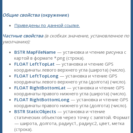
Общие свойства
(окружение)
Приведены по данной ссылке.
Частные свойства
(в скобках значение, установленное по
умолчанию):
BSTR MapFileName
— установка и чтение рисунка с
картой в формате *.png (строка).
FLOAT LeftTopLat
— установка и чтение GPS
координаты левого верхнего угла (широта) (число).
FLOAT LeftTopLong
— установка и чтение GPS
координаты левого верхнего угла (долгота) (число).
FLOAT RightBottomLat
— установка и чтение GPS
координаты правого нижнего угла (широта) (число).
FLOAT RightBottomLong
— установка и чтение GPS
координаты правого нижнего угла (долгота) (число).
BSTR StaticObjects
— установка и чтение
статических объектов через точку с запятой. Формат
— широта, долгота, радиус1, радиус2, цвет, метка
(строка).