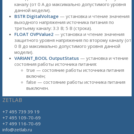
каналу (от 0 А до максимально допустимого уровня
данной модели).
BSTR DigitalVoltage
— установка и чтение значения
выходного напряжения источника питания по
третьему каналу: 3.3 В; 5 В (строка).
FLOAT OVPValue2
— установка и чтение значения
защитного уровня напряжения по второму каналу (от
0 В до максимально допустимого уровня данной
модели).
VARIANT_BOOL OutputStatus
— установка и чтение
состояния работы источника питания:
true — состояние работы источника питания
включён;
false — состояние работы источника питания
выключен.
ZETLAB
+7 495 739 39 19
+7 495 109-70-69
+7 499 116-70-69
info@zetlab.ru