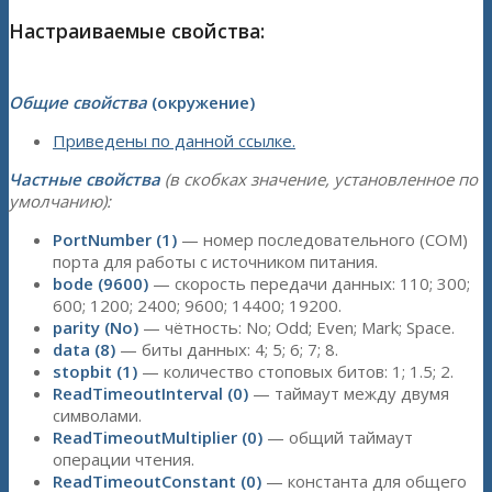
Настраиваемые свойства:
Общие свойства
(окружение)
Приведены по данной ссылке.
Частные свойства
(в скобках значение, установленное по
умолчанию):
PortNumber (1)
— номер последовательного (COM)
порта для работы с источником питания.
bode (9600)
— скорость передачи данных: 110; 300;
600; 1200; 2400; 9600; 14400; 19200.
parity (No)
— чётность: No; Odd; Even; Mark; Space.
data (8)
— биты данных: 4; 5; 6; 7; 8.
stopbit (1)
— количество стоповых битов: 1; 1.5; 2.
ReadTimeoutInterval (0)
— таймаут между двумя
символами.
ReadTimeoutMultiplier (0)
— общий таймаут
операции чтения.
ReadTimeoutConstant (0)
— константа для общего