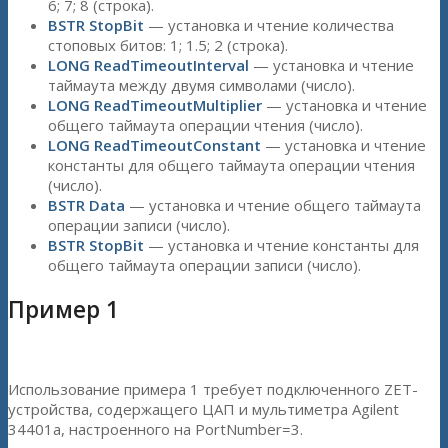
6; 7; 8 (строка).
BSTR StopBit
— установка и чтение количества
стоповых битов: 1; 1.5; 2 (строка).
LONG ReadTimeoutInterval
— установка и чтение
таймаута между двумя символами (число).
LONG ReadTimeoutMultiplier
— установка и чтение
общего таймаута операции чтения (число).
LONG ReadTimeoutConstant
— установка и чтение
константы для общего таймаута операции чтения
(число).
BSTR Data
— установка и чтение общего таймаута
операции записи (число).
BSTR StopBit
— установка и чтение константы для
общего таймаута операции записи (число).
Пример 1
Использование примера 1 требует подключенного ZET-
устройства, содержащего ЦАП и мультиметра Agilent
34401a, настроенного на PortNumber=3.