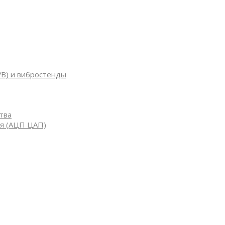
УВ) и вибростенды
тва
я (АЦП ЦАП)