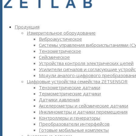
Продукция
Измерительное оборудование
Виброакустическое
Системы управления виброиспытаниями (С
Тензометрическое
Сейсмическое
Устройства контроля электрических цепей
Усилители сигналов и согласующие устройс
Модули аналого-цифрового преобразовани
Цифровые устройства семейства ZETSENSOR
Тензометрические датчики
Термометрические датчики
Датчики давления
Акселерометры и сейсмические датчики
Инклинометры и датчики перемещения
Контроллеры и генераторы
Преобразователи интерфейсов
Готовые мобильные комплекты