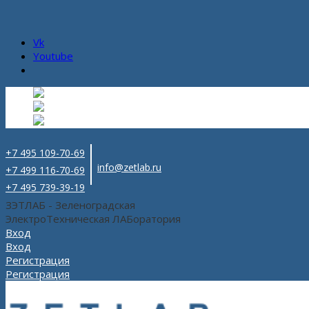
Vk
Youtube
Русский
Русский
ru
English
Английский
en
Español
Испанский
es
+7 495 109-70-69
info@zetlab.ru
+7 499 116-70-69
+7 495 739-39-19
ЗЭТЛАБ - Зеленоградская
ЭлектроТехническая ЛАБоратория
Вход
Вход
Регистрация
Регистрация