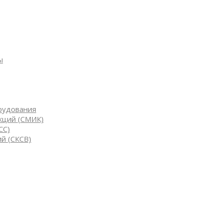
ы
рудования
кций (СМИК)
СС)
й (СКСВ)