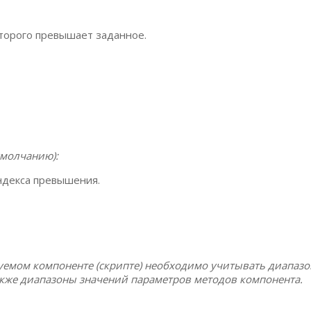
торого превышает заданное.
умолчанию):
ндекса превышения.
уемом компоненте (скрипте) необходимо учитывать диапаз
акже диапазоны значений параметров методов компонента.