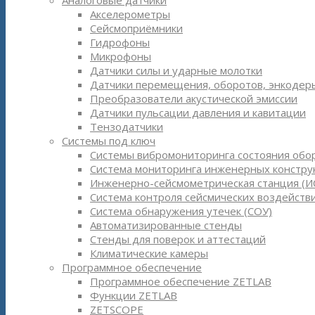
Аналоговые датчики
Акселерометры
Сейсмоприёмники
Гидрофоны
Микрофоны
Датчики силы и ударные молотки
Датчики перемещения, оборотов, энкодер
Преобразователи акустической эмиссии
Датчики пульсации давления и кавитации
Тензодатчики
Системы под ключ
Системы вибромониторинга состояния обо
Система мониторинга инженерных констру
Инженерно-сейсмометрическая станция (И
Система контроля сейсмических воздействи
Система обнаружения утечек (СОУ)
Автоматизированные стенды
Стенды для поверок и аттестаций
Климатические камеры
Программное обеспечение
Программное обеспечение ZETLAB
Функции ZETLAB
ZETSCOPE