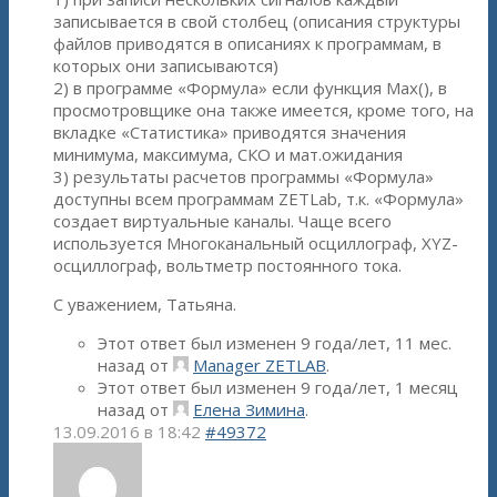
записывается в свой столбец (описания структуры
файлов приводятся в описаниях к программам, в
которых они записываются)
2) в программе «Формула» если функция Max(), в
просмотровщике она также имеется, кроме того, на
вкладке «Статистика» приводятся значения
минимума, максимума, СКО и мат.ожидания
3) результаты расчетов программы «Формула»
доступны всем программам ZETLab, т.к. «Формула»
создает виртуальные каналы. Чаще всего
используется Многоканальный осциллограф, XYZ-
осциллограф, вольтметр постоянного тока.
С уважением, Татьяна.
Этот ответ был изменен 9 года/лет, 11 мес.
назад от
Manager ZETLAB
.
Этот ответ был изменен 9 года/лет, 1 месяц
назад от
Елена Зимина
.
13.09.2016 в 18:42
#49372