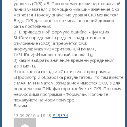
уровень (СКЗ) дБ. При перемещении вертикальной
линии указателя с помощью «мыши» значение СКЗ
меняется. Почему значение уровня СКЗ меняется?
Ведь СКЗ для конечного числа значений должно
быть постоянным;
2) В приведенной формуле ошибка: – функция
StdDev определяет среднее квадратическое
отклонение (СКО), а требуется СКЗ;
Формула: Max(<Измерительный канал>,
t)/StdDev(<Измерительный канал>, t),;
3) каким выбрать значение времени усреднения
данных (t),
Что касается вкладки «Статистика» программы
«Просмотр и обработка результатов», то там вместе
с MAX, MIN и матем. ожиданием имеется СКО, а для
определения ПИК-фактора требуется СКЗ. Поэтому
необходима программа «Формула». Поясните
пожалуйста на моем примере.
Вадим.
13.09.2016 в 18:43
#49374