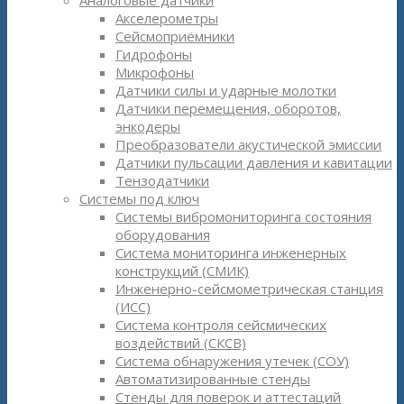
Аналоговые датчики
Акселерометры
Сейсмоприёмники
Гидрофоны
Микрофоны
Датчики силы и ударные молотки
Датчики перемещения, оборотов,
энкодеры
Преобразователи акустической эмиссии
Датчики пульсации давления и кавитации
Тензодатчики
Системы под ключ
Системы вибромониторинга состояния
оборудования
Система мониторинга инженерных
конструкций (СМИК)
Инженерно-сейсмометрическая станция
(ИСС)
Система контроля сейсмических
воздействий (СКСВ)
Система обнаружения утечек (СОУ)
Автоматизированные стенды
Стенды для поверок и аттестаций