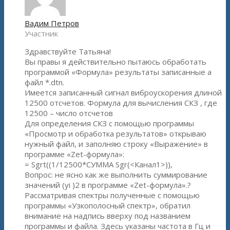
Вадим Петров
Участник
Здравствуйте Татьяна!
Вы правы я действительно пытаюсь обработать
программой «Формула» результаты записанные а
файл *.dtn.
Имеется записанный сигнал виброускорения длиной
12500 отсчетов. Формула для вычисления СКЗ , где
12500 – число отсчетов
Для определения СКЗ с помощью программы
«Просмотр и обработка результатов» открываю
нужный файл, и заполняю строку «Выражение» в
программе «Zet-формула»:
= Sgrt((1/12500*СУММА Sgr(<Канал1>)),
Вопрос: не ясно как же выполнить суммирование
значений (yi )2 в программе «Zet-формула».?
Рассматривая спектры полученные с помощью
программы «Узкополосный спектр», обратил
внимание на надпись вверху под названием
программы и файла. Здесь указаны частота в Гц и