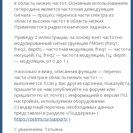
в область низких частот. Основным использованием
гетеродина является частотная демодуляция
сигнала — процесс переноса части спектра из
области высоких частот в область низких.
Применяется в радиотехнических задачах.»
Приведу 2 иллюстрации, за основу взят частотно-
модулированный сигнал (функция FMGen (freq1,
freq2, depth) – частотная модуляция, freq1 — частота
несущей, Гц; freq2 — частота модуляции, Гц; depth
— модуляция, от 0 до 1.)
Насколько я вижу, описанная функция — перенос
части спектра в область низких частот —
выполняется. Если у Вас другая картинка, пожалуйста,
пришлите ее нам (опубликуйте на форуме или
пришлите по эл. почте) с информацией о версии ПО,
настройках, используемом оборудовании.
Стандартный перечень необходимых данных
представлен в разделе «Поддержка» (
https://zetms.ru/support/
)
С уважением, Татьяна.