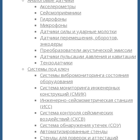
Аналоговые датчики
Акселерометры
Сейсмоприёмники
Гидрофоны
Микрофоны
Датчики силы и ударные молотки
Датчики перемещения, оборотов,
энкодеры
Преобразователи акустической эмиссии
Датчики пульсации давления и кавитации
Тензодатчики
Системы под ключ
Системы вибромониторинга состояния
оборудования
Система мониторинга инженерных
конструкций (СМИК)
Инженерно-сейсмометрическая станция
(ИСС)
Система контроля сейсмических
воздействий (СКСВ)
Система обнаружения утечек (СОУ)
Автоматизированные стенды
Стенды для поверок и аттестаций