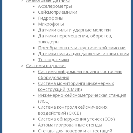
Аналоговые датчики
Акселерометры
Сейсмоприёмники
Гидрофоны
Микрофоны
Датчики силы и ударные молотки
Датчики перемещения, оборотов,
энкодеры
Преобразователи акустической эмиссии
Датчики пульсации давления и кавитации
Тензодатчики
Системы под ключ
Системы вибромониторинга состояния
оборудования
Система мониторинга инженерных
конструкций (СМИК)
Инженерно-сейсмометрическая станция
(ИСС)
Система контроля сейсмических
воздействий (СКСВ)
Система обнаружения утечек (СОУ)
Автоматизированные стенды
Стенды для поверок и аттестаций