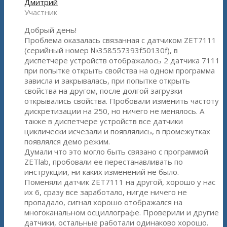
Дмитрий
Участник
Добрый день!
Проблема оказалась связанная с датчиком ZET7111
(серийный номер №358557393f50130f), в
диспетчере устройств отображалось 2 датчика 7111
при попытке открыть свойства на одном программа
зависла и закрывалась, при попытке открыть
свойства на другом, после долгой загрузки
открывались свойства. Пробовали изменить частоту
дискретизации на 250, но ничего не менялось. А
также в диспетчере устройств все датчики
циклически исчезали и появлялись, в промежутках
появлялся демо режим.
Думали что это могло быть связано с программой
ZETlab, пробовали ее перестанавливать по
инструкции, ни каких изменений не было.
Поменяли датчик ZET7111 на другой, хорошо у нас
их 6, сразу все заработало, нигде ничего не
пропадало, сигнал хорошо отображался на
многоканальном осциллографе. Проверили и другие
датчики, остальные работали одинаково хорошо.