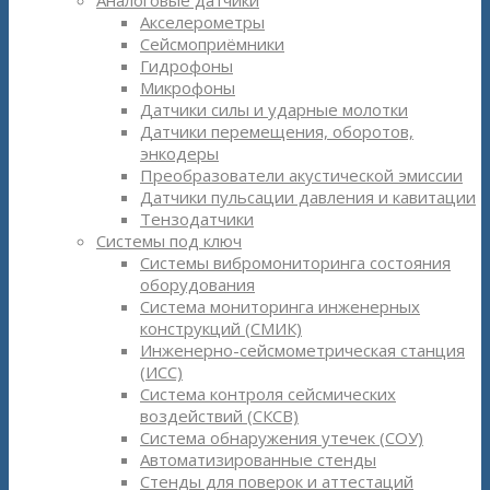
Аналоговые датчики
Акселерометры
Сейсмоприёмники
Гидрофоны
Микрофоны
Датчики силы и ударные молотки
Датчики перемещения, оборотов,
энкодеры
Преобразователи акустической эмиссии
Датчики пульсации давления и кавитации
Тензодатчики
Системы под ключ
Системы вибромониторинга состояния
оборудования
Система мониторинга инженерных
конструкций (СМИК)
Инженерно-сейсмометрическая станция
(ИСС)
Система контроля сейсмических
воздействий (СКСВ)
Система обнаружения утечек (СОУ)
Автоматизированные стенды
Стенды для поверок и аттестаций