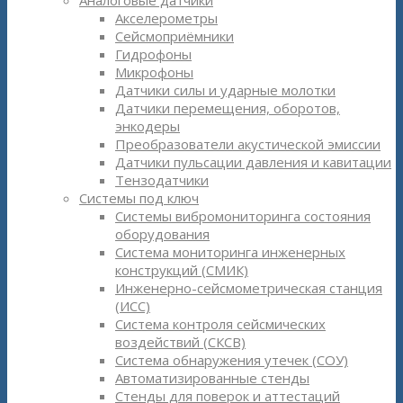
Аналоговые датчики
Акселерометры
Сейсмоприёмники
Гидрофоны
Микрофоны
Датчики силы и ударные молотки
Датчики перемещения, оборотов,
энкодеры
Преобразователи акустической эмиссии
Датчики пульсации давления и кавитации
Тензодатчики
Системы под ключ
Системы вибромониторинга состояния
оборудования
Система мониторинга инженерных
конструкций (СМИК)
Инженерно-сейсмометрическая станция
(ИСС)
Система контроля сейсмических
воздействий (СКСВ)
Система обнаружения утечек (СОУ)
Автоматизированные стенды
Стенды для поверок и аттестаций