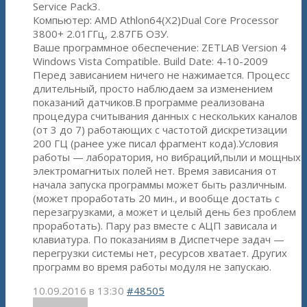
Service Pack3.
Компьютер: AMD Athlon64(X2)Dual Core Processor
3800+ 2.01ГГц, 2.87ГБ ОЗУ.
Ваше программное обеспечение: ZETLAB Version 4
Windows Vista Compatible. Build Date: 4-10-2009
Перед зависанием ничего не нажимается. Процесс
длительный, просто наблюдаем за изменением
показаний датчиков.В программе реализована
процедура считывания данных с нескольких каналов
(от 3 до 7) работающих с частотой дискретизации
200 ГЦ (ранее уже писал фрагмент кода).Условия
работы — лаборатория, но вибраций,пыли и мощных
электромагнитых полей нет. Время зависания от
начала запуска программы может быть различным.
(может проработать 20 мин., и вообще достать с
перезагрузками, а может и целый день без проблем
проработать). Пару раз вместе с АЦП зависала и
клавиатура. По показаниям в Диспетчере задач —
перегрузки системы нет, ресурсов хватает. Других
программ во время работы модуля не запускаю.
10.09.2016 в 13:30
#48505