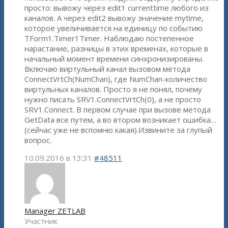
просто: вывожу через edit1 currenttime любого из
каналов. А через edit2 вывожу значение mytime,
которое увеличивается на единицу по событию
TForm1.Timer1Timer. Наблюдаю постепенное
нарастание, разницы в этих временах, которые в
начальный момент времени синхронизированы.
Включаю виртульный канал вызовом метода
ConnectVrtCh(NumChan), где NumChan-количество
виртульных каналов. Просто я не понял, почему
нужно писать SRV1.ConnectVrtCh(0), а не просто
SRV1.Connect. В первом случае при вызове метода
GetData все путем, а во втором возникает ошибка…
(сейчас уже не вспомню какая).Извините за глупый
вопрос.
10.09.2016 в 13:31
#48511
Manager ZETLAB
Участник