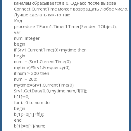
каналам сбрасывается в 0. Однако после вызова
Connect CurrentTime может возвращать любое число.
Лучше сделать как-то так:
Код
procedure TForm1.Timer1Timer(Sender: TObject);
var
num: Integer;
begin
if Srv1.CurrentTime(0)>mytime then
begin
num := (Srv1.CurrentTime(0)-
mytime)*Srv1.Frequency(0);
if num > 200 then
num := 200;
mytime:=Srv1.CurrentTime(0);
Srv1.GetData(0,0,mytime,num,ff[0]);
b[1]:=0;
for i:=0 to num do
begin
b[1]:=b[1]+ff[i];
end;
b[1]:=b[1]/num;