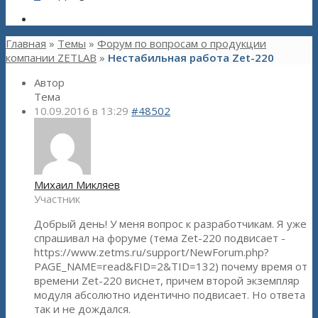
Главная
»
Темы
»
Форум по вопросам о продукции
компании ZETLAB
»
Нестабильная работа Zet-220
Автор
Тема
10.09.2016 в 13:29
#48502
Михаил Микляев
Участник
Добрый день! У меня вопрос к разработчикам. Я уже
спрашивал на форуме (тема Zet-220 подвисает -
https://www.zetms.ru/support/NewForum.php?
PAGE_NAME=read&FID=2&TID=132) почему время от
времени Zet-220 виснет, причем второй экземпляр
модуля абсолютно идентично подвисает. Но ответа
так и не дождался.