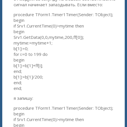
сигнал начинает запаздывать. Если вместо:
procedure TForm1.Timer1Timer(Sender: TObject);
begin
if Srv1.CurrentTime(0)>mytime then
begin
Srv1.GetData(0,0,mytime,200,ff[0]);
mytime:=mytime+1;
b[1]:=0;
for i:=0 to 199 do
begin
b[1]:=b[1]+ff[i];
end;
b[1]:=b[1]/200;
end;
end;
я запишу:
procedure TForm1.Timer1Timer(Sender: TObject);
begin
if Srv1.CurrentTime(0)>mytime then
begin