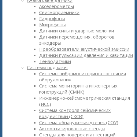
Аналоговые датчики
Акселерометры
Сейсмоприёмники
Гидрофоны
Микрофоны
Датчики силы и ударные молотки
Датчики перемещения, оборотов,
энкодеры
Преобразователи акустической эмиссии
Датчики пульсации давления и кавитации
Тензодатчики
Системы под ключ
Системы вибромониторинга состояния
оборудования
Система мониторинга инженерных
конструкций (СМИК)
Инженерно-сейсмометрическая станция
(ИСС)
Система контроля сейсмических
воздействий (СКСВ)
Система обнаружения утечек (СОУ)
Автоматизированные стенды
Стенды для поверок и аттестаций