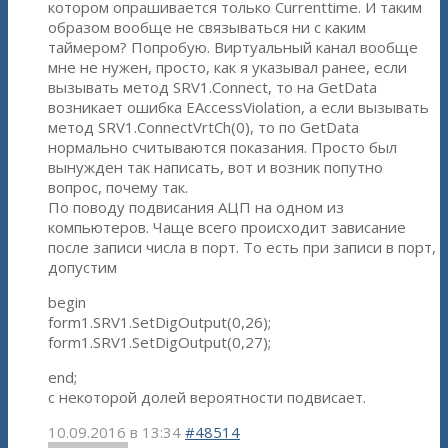
котором опрашивается только Currenttime. И таким
образом вообще не связываться ни с каким
таймером? Попробую. Виртуальный канал вообще
мне не нужен, просто, как я указывал ранее, если
вызывать метод SRV1.Connect, то на GetData
возникает ошибка EAccessViolation, а если вызывать
метод SRV1.ConnectVrtCh(0), то по GetData
нормально считываются показания. Просто был
вынужден так написать, вот и возник попутно
вопрос, почему так.
По поводу подвисания АЦП на одном из
компьютеров. Чаще всего происходит зависание
после записи числа в порт. То есть при записи в порт,
допустим
begin
form1.SRV1.SetDigOutput(0,26);
form1.SRV1.SetDigOutput(0,27);
end;
с некоторой долей вероятности подвисает.
10.09.2016 в 13:34
#48514