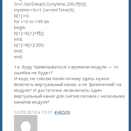
Srv1.GetData(0,0,mytime,200,ff[0]);
mytime:=Srv1.CurrentTime(0);
b[1]:=0;
for i:=0 to 199 do
begin
b[1]:=b[1]+ff[i];
end;
b[1]:=b[1]/200;
end;
end;
т.е. буду ‘привязываться’ к времени модуля — то
ошибки не будет?
И еще, не совсем понял почему здесь нужно
включать виртуальный канал, а не ‘физический’ на
модуле? И достаточно ли включать один
виртуальный канал для снятия сигнала с нескольких
каналов модуля?
10.09.2016 в 13:31
#48509