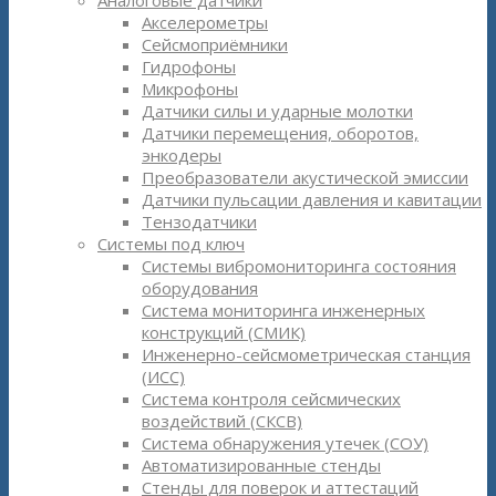
Аналоговые датчики
Акселерометры
Сейсмоприёмники
Гидрофоны
Микрофоны
Датчики силы и ударные молотки
Датчики перемещения, оборотов,
энкодеры
Преобразователи акустической эмиссии
Датчики пульсации давления и кавитации
Тензодатчики
Системы под ключ
Системы вибромониторинга состояния
оборудования
Система мониторинга инженерных
конструкций (СМИК)
Инженерно-сейсмометрическая станция
(ИСС)
Система контроля сейсмических
воздействий (СКСВ)
Система обнаружения утечек (СОУ)
Автоматизированные стенды
Стенды для поверок и аттестаций