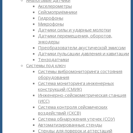
Аналоговые датчики
Акселерометры
Сейсмоприёмники
Гидрофоны
Микрофоны
Датчики силы и ударные молотки
Датчики перемещения, оборотов,
энкодеры
Преобразователи акустической эмиссии
Датчики пульсации давления и кавитации
Тензодатчики
Системы под ключ
Системы вибромониторинга состояния
оборудования
Система мониторинга инженерных
конструкций (СМИК)
Инженерно-сейсмометрическая станция
(ИСС)
Система контроля сейсмических
воздействий (СКСВ)
Система обнаружения утечек (СОУ)
Автоматизированные стенды
Стенды для поверок и аттестаций