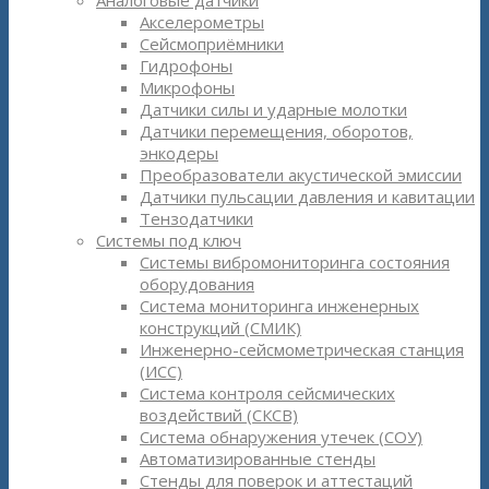
Аналоговые датчики
Акселерометры
Сейсмоприёмники
Гидрофоны
Микрофоны
Датчики силы и ударные молотки
Датчики перемещения, оборотов,
энкодеры
Преобразователи акустической эмиссии
Датчики пульсации давления и кавитации
Тензодатчики
Системы под ключ
Системы вибромониторинга состояния
оборудования
Система мониторинга инженерных
конструкций (СМИК)
Инженерно-сейсмометрическая станция
(ИСС)
Система контроля сейсмических
воздействий (СКСВ)
Система обнаружения утечек (СОУ)
Автоматизированные стенды
Стенды для поверок и аттестаций