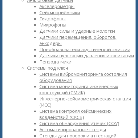
Аналоговые датчики
Акселерометры
Сейсмоприёмники
Гидрофоны
Микрофоны
Датчики силы и ударные молотки
Датчики перемещения, оборотов,
энкодеры
Преобразователи акустической эмиссии
Датчики пульсации давления и кавитации
Тензодатчики
Системы под ключ
Системы вибромониторинга состояния
оборудования
Система мониторинга инженерных
конструкций (СМИК)
Инженерно-сейсмометрическая станция
(ИСС)
Система контроля сейсмических
воздействий (СКСВ)
Система обнаружения утечек (СОУ)
Автоматизированные стенды
Стенды для поверок и аттестаций