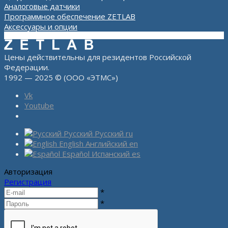
Аналоговые датчики
Программное обеспечение ZETLAB
Аксессуары и опции
Цены действительны для резидентов Российской
Федерации.
1992 — 2025 © (ООО «ЭТМС»)
Vk
Youtube
Русский
Русский
ru
English
Английский
en
Español
Испанский
es
Авторизация
Регистрация
*
*