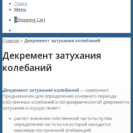
Поиск
Menu
0
Shopping Cart
Главная
»
Декремент затухания колебаний
Декремент затухания
колебаний
Декремент затухания колебаний
— компонент.
Предназначен для определения основного периода
собственных колебаний и логарифмическогой декремента
затухания и осуществляет:
расчёт значения собственной частоты путём
определения частоты на которой находится
максимум построенной огибающей;