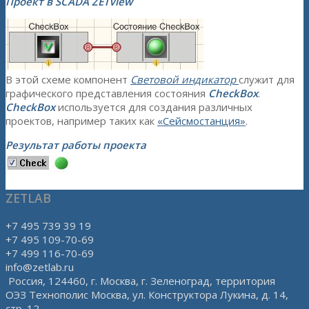
Проект в SCADA ZETView
В этой схеме компонент
Световой индикатор
служит для
графического представления состояния
CheckBox
.
CheckBox
используется для создания различных
проектов, например таких как
«Сейсмостанция»
.
Результат работы проекта
ZETLAB
+7 495 739 39 19
+7 495 109-70-69
+7 499 116-70-69
info@zetlab.ru
Россия, 124460, г. Москва, г. Зеленоград, территория
ОЭЗ Технополис Москва, ул. Конструктора Лукина, д. 14,
стр. 12