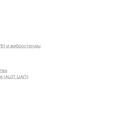
УВ) и вибростенды
тва
я (АЦП ЦАП)