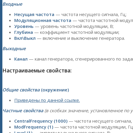
Входные
Несущая частота
— частота несущего сигнала, Гц;
Модуляционная частота
— частота частотной модул
Уровень
— уровень частотной модуляции, В;
Глубина
— коэффициент частотной модуляции;
Вкл\Выкл
— включение и выключение генератора.
Выходные
Канал
— канал генератора, сгенерированного по зада
Настраиваемые свойства:
Общие свойства
(окружение)
Приведены по данной ссылке.
Частные свойства
(в скобках значение, установленное по 
CentralFrequency (1000)
— частота несущего сигнала, 
ModFrequency (1)
— частота частотной модуляции, Гц
Level (1)
— амплитуда выходного сигнала, В;