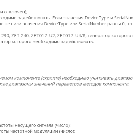
и отключен);
одимо задействовать. Если значения DeviceType и SerialNum
ме нет или значения DeviceType или SerialNumber равны 0, т
T 230; ZET 240; ZET017-U2; ZET017-U4/8, генератор которог
атор которого необходимо задействовать.
уемом компоненте (скрипте) необходимо учитывать диапаз
акже диапазоны значений параметров методов компонента.
тоты несущего сигнала (число);
оты частотной модуляции (число);