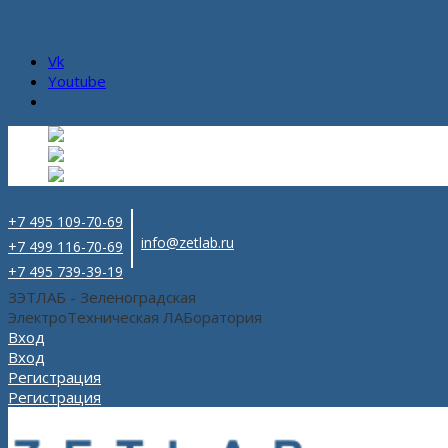
Vk
Youtube
Русский
Русский
ru
English
Английский
en
Español
Испанский
es
+7 495 109-70-69
info@zetlab.ru
+7 499 116-70-69
+7 495 739-39-19
ЗЭТЛАБ - Зеленоградская
ЭлектроТехническая ЛАБоратория
Вход
Вход
Регистрация
Регистрация