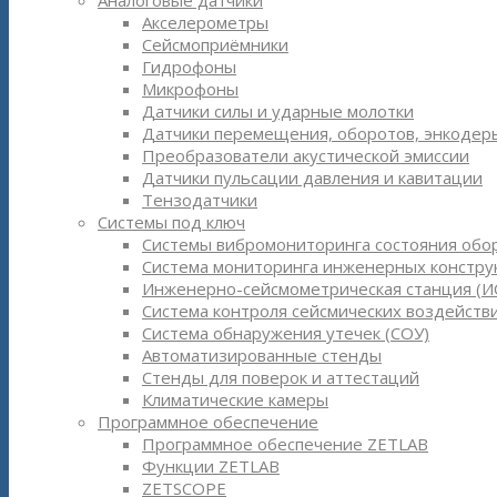
Аналоговые датчики
Акселерометры
Сейсмоприёмники
Гидрофоны
Микрофоны
Датчики силы и ударные молотки
Датчики перемещения, оборотов, энкодер
Преобразователи акустической эмиссии
Датчики пульсации давления и кавитации
Тензодатчики
Системы под ключ
Системы вибромониторинга состояния обо
Система мониторинга инженерных констру
Инженерно-сейсмометрическая станция (И
Система контроля сейсмических воздействи
Система обнаружения утечек (СОУ)
Автоматизированные стенды
Стенды для поверок и аттестаций
Климатические камеры
Программное обеспечение
Программное обеспечение ZETLAB
Функции ZETLAB
ZETSCOPE