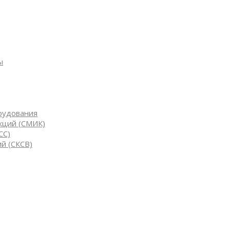
ы
рудования
кций (СМИК)
СС)
й (СКСВ)