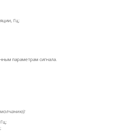
яции, Гц;
нным параметрам сигнала.
умолчанию):
Гц;
;