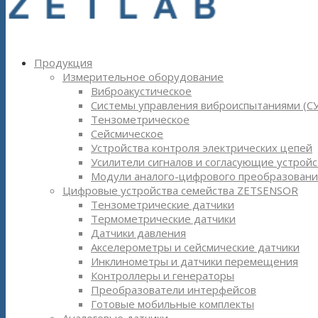
Продукция
Измерительное оборудование
Виброакустическое
Системы управления виброиспытаниями (С
Тензометрическое
Сейсмическое
Устройства контроля электрических цепей
Усилители сигналов и согласующие устройс
Модули аналого-цифрового преобразовани
Цифровые устройства семейства ZETSENSOR
Тензометрические датчики
Термометрические датчики
Датчики давления
Акселерометры и сейсмические датчики
Инклинометры и датчики перемещения
Контроллеры и генераторы
Преобразователи интерфейсов
Готовые мобильные комплекты