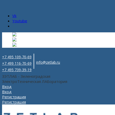
Vk
Youtube
Русский
Русский
ru
English
Английский
en
Español
Испанский
es
+7 495 109-70-69
info@zetlab.ru
+7 499 116-70-69
+7 495 739-39-19
ЗЭТЛАБ - Зеленоградская
ЭлектроТехническая ЛАБоратория
Вход
Вход
Регистрация
Регистрация