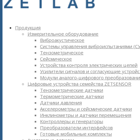
Продукция
Измерительное оборудование
Виброакустическое
Системы управления виброиспытаниями (С
Тензометрическое
Сейсмическое
Устройства контроля электрических цепей
Усилители сигналов и согласующие устройс
Модули аналого-цифрового преобразовани
Цифровые устройства семейства ZETSENSOR
Тензометрические датчики
Термометрические датчики
Датчики давления
Акселерометры и сейсмические датчики
Инклинометры и датчики перемещения
Контроллеры и генераторы
Преобразователи интерфейсов
Готовые мобильные комплекты