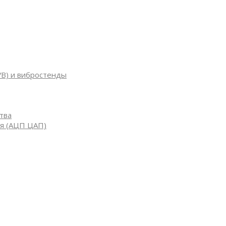
УВ) и вибростенды
тва
я (АЦП ЦАП)