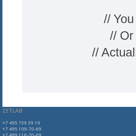
// Yo
// O
// Actua
ZETLAB
+7 495 739 39 19
+7 495 109-70-69
+7 499 116-70-69