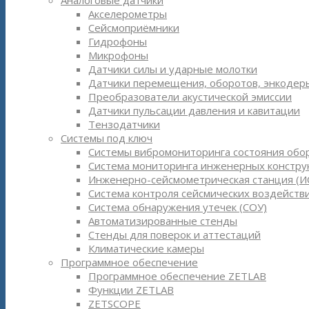
Аналоговые датчики
Акселерометры
Сейсмоприёмники
Гидрофоны
Микрофоны
Датчики силы и ударные молотки
Датчики перемещения, оборотов, энкодер
Преобразователи акустической эмиссии
Датчики пульсации давления и кавитации
Тензодатчики
Системы под ключ
Системы вибромониторинга состояния обо
Система мониторинга инженерных констру
Инженерно-сейсмометрическая станция (И
Система контроля сейсмических воздействи
Система обнаружения утечек (СОУ)
Автоматизированные стенды
Стенды для поверок и аттестаций
Климатические камеры
Программное обеспечение
Программное обеспечение ZETLAB
Функции ZETLAB
ZETSCOPE