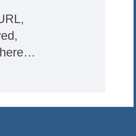
 URL,
ved,
e here…