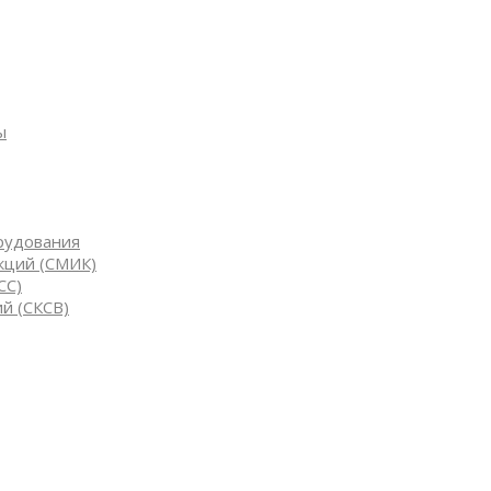
ы
рудования
кций (СМИК)
СС)
й (СКСВ)