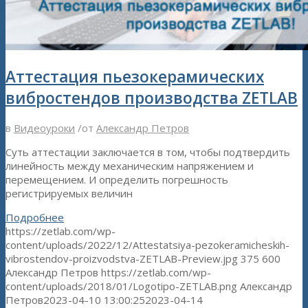
Аттестация пьезокерамических
вибростендов производства ZETLAB
в
Видеоуроки
/
от
Александр Петров
Суть аттестации заключается в том, чтобы подтвердить
линейность между механическим напряжением и
перемещением. И определить погрешность
регистрируемых величин
Подробнее
https://zetlab.com/wp-
content/uploads/2022/12/Attestatsiya-pezokeramicheskih-
vibrostendov-proizvodstva-ZETLAB-Preview.jpg
375
600
Александр Петров
https://zetlab.com/wp-
content/uploads/2018/01/Logotipo-ZETLAB.png
Александр
Петров
2023-04-10 13:00:25
2023-04-14