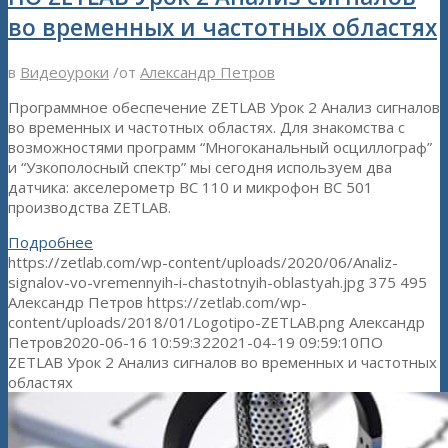
во временных и частотных областях
в
Видеоуроки
/
от
Александр Петров
Программное обеспечение ZETLAB Урок 2 Анализ сигналов
во временных и частотных областях. Для знакомства с
возможностями программ “Многоканальный осциллограф”
и “Узкополосный спектр” мы сегодня используем два
датчика: акселерометр ВС 110 и микрофон ВС 501
производства ZETLAB.
Подробнее
https://zetlab.com/wp-content/uploads/2020/06/Analiz-
signalov-vo-vremennyih-i-chastotnyih-oblastyah.jpg
375
495
Александр Петров
https://zetlab.com/wp-
content/uploads/2018/01/Logotipo-ZETLAB.png
Александр
Петров
2020-06-16 10:59:32
2021-04-19 09:59:10
ПО
ZETLAB Урок 2 Анализ сигналов во временных и частотных
областях