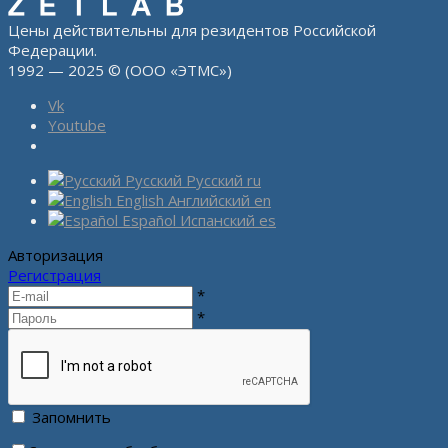
Цены действительны для резидентов Российской
Федерации.
1992 — 2025 © (ООО «ЭТМС»)
Vk
Youtube
Русский
Русский
ru
English
Английский
en
Español
Испанский
es
Авторизация
Регистрация
*
*
Запомнить