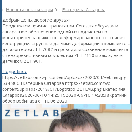
в
Новости организации
/
от
Екатерина Сатарова
Добрый день, дорогие друзья!
Продолжаем прямые трансляции. Сегодня обсуждали
аппаратное обеспечение одной из подсистем по
мониторингу напряженно-деформированного состояния
конструкций: струнные датчики деформации в комплекте с
даталоггером ZET 7082 и проводили сравнение комплекта
с тензорезистивным комплектом ZET 7110 и закладным
датчиком ZET 901.
Подробнее
https://zetlab.com/wp-content/uploads/2020/04/vebinar.jpg
534
800
Екатерина Сатарова
https://zetlab.com/wp-
content/uploads/2018/01/Logotipo-ZETLAB.png
Екатерина
Сатарова
2020-06-10 14:25:19
2020-06-10 14:28:38
Краткий
обзор вебинара от 10.06.2020