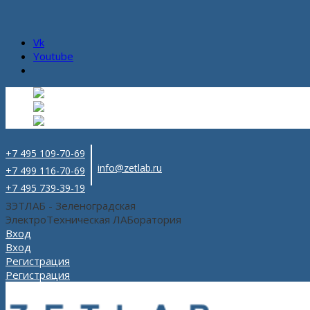
Vk
Youtube
Русский
Русский
ru
English
Английский
en
Español
Испанский
es
+7 495 109-70-69
info@zetlab.ru
+7 499 116-70-69
+7 495 739-39-19
ЗЭТЛАБ - Зеленоградская
ЭлектроТехническая ЛАБоратория
Вход
Вход
Регистрация
Регистрация