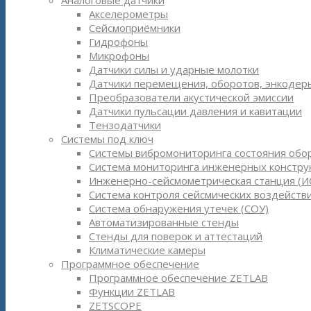
Аналоговые датчики
Акселерометры
Сейсмоприёмники
Гидрофоны
Микрофоны
Датчики силы и ударные молотки
Датчики перемещения, оборотов, энкодер
Преобразователи акустической эмиссии
Датчики пульсации давления и кавитации
Тензодатчики
Системы под ключ
Системы вибромониторинга состояния обо
Система мониторинга инженерных констру
Инженерно-сейсмометрическая станция (И
Система контроля сейсмических воздействи
Система обнаружения утечек (СОУ)
Автоматизированные стенды
Стенды для поверок и аттестаций
Климатические камеры
Программное обеспечение
Программное обеспечение ZETLAB
Функции ZETLAB
ZETSCOPE