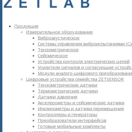
Продукция
Измерительное оборудование
Виброакустическое
Системы управления виброиспытаниями (С
Тензометрическое
Сейсмическое
Устройства контроля электрических цепей
Усилители сигналов и согласующие устройс
Модули аналого-цифрового преобразовани
Цифровые устройства семейства ZETSENSOR
Тензометрические датчики
Термометрические датчики
Датчики давления
Акселерометры и сейсмические датчики
Инклинометры и датчики перемещения
Контроллеры и генераторы
Преобразователи интерфейсов
Готовые мобильные комплекты