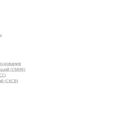
ы
рудования
кций (СМИК)
СС)
й (СКСВ)