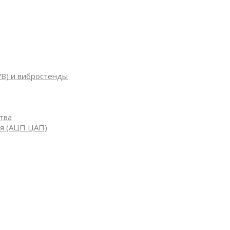
УВ) и вибростенды
тва
я (АЦП ЦАП)