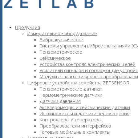
Продукция
Измерительное оборудование
Виброакустическое
Системы управления виброиспытаниями (С
Тензометрическое
Сейсмическое
Устройства контроля электрических цепей
Усилители сигналов и согласующие устройс
Модули аналого-цифрового преобразовани
Цифровые устройства семейства ZETSENSOR
Тензометрические датчики
Термометрические датчики
Датчики давления
Акселерометры и сейсмические датчики
Инклинометры и датчики перемещения
Контроллеры и генераторы
Преобразователи интерфейсов
Готовые мобильные комплекты