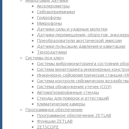
Аналоговые датчики
Акселерометры
Сейсмоприёмники
Гидрофоны
Микрофоны
Датчики силы и ударные молотки
Датчики перемещения, оборотов, энкодер
Преобразователи акустической эмиссии
Датчики пульсации давления и кавитации
Тензодатчики
Системы под ключ
Системы вибромониторинга состояния обо
Система мониторинга инженерных констру
Инженерно-сейсмометрическая станция (И
Система контроля сейсмических воздействи
Система обнаружения утечек (СОУ)
Автоматизированные стенды
Стенды для поверок и аттестаций
Климатические камеры
Программное обеспечение
Программное обеспечение ZETLAB
Функции ZETLAB
ZETSCOPE