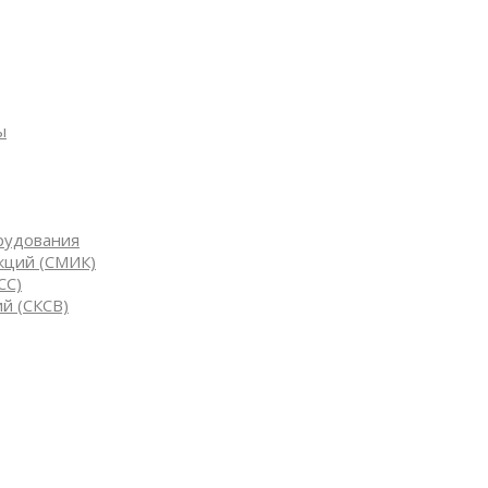
ы
рудования
кций (СМИК)
СС)
й (СКСВ)