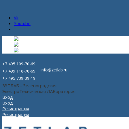
Vk
Youtube
Русский
Русский
ru
English
Английский
en
Español
Испанский
es
+7 495 109-70-69
info@zetlab.ru
+7 499 116-70-69
+7 495 739-39-19
ЗЭТЛАБ - Зеленоградская
ЭлектроТехническая ЛАБоратория
Вход
Вход
Регистрация
Регистрация