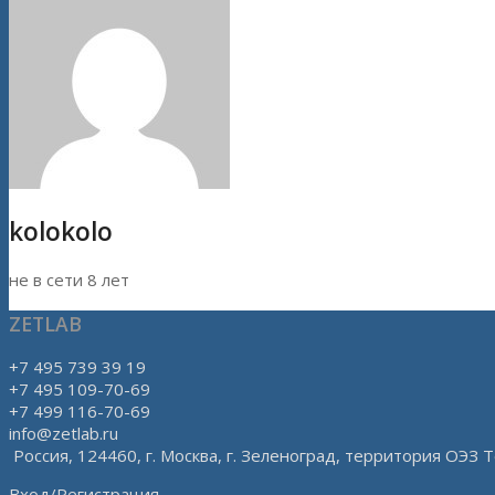
kolokolo
не в сети 8 лет
ZETLAB
+7 495 739 39 19
+7 495 109-70-69
+7 499 116-70-69
info@zetlab.ru
Россия, 124460, г. Москва, г. Зеленоград, территория ОЭЗ Т
Вход/Регистрация