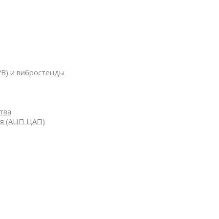
УВ) и вибростенды
тва
я (АЦП ЦАП)