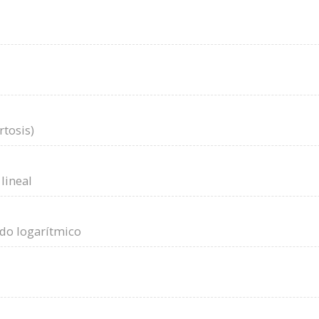
rtosis)
lineal
ido logarítmico