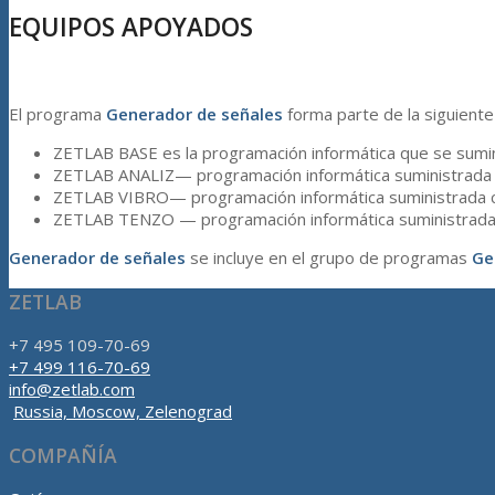
EQUIPOS APOYADOS
El programa
Generador de señales
forma parte de la siguiente
ZETLAB BASE es la programación informática que se sumi
ZETLAB ANALIZ— programación informática suministrada
ZETLAB VIBRO— programación informática suministrada co
ZETLAB TENZO — programación informática suministrada 
Generador de señales
se incluye en el grupo de programas
Ge
ZETLAB
+7 495 109-70-69
+7 499 116-70-69
info@zetlab.com
Russia, Moscow, Zelenograd
COMPAÑÍA