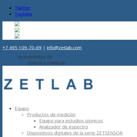
Twitter
Youtube
Русский
Ruso
ru
English
Inglés
en
Español
Español
es
+7 495 109-70-69
|
info@zetlab.com
instrumentos de
control y medición
Equipo
Productos de medición
Equipo para estudios sísmicos
Analizador de espectro
Dispositivos digitales de la serie ZETSENSOR