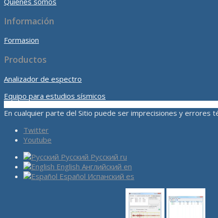
Quiénes somos
Información
Formasion
Productos
Analizador de espectro
Equipo para estudios sísmicos
En cualquier parte del Sitio puede ser imprecisiones y errores
Twitter
Youtube
Русский
Русский
ru
English
Английский
en
Español
Испанский
es