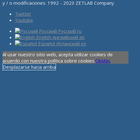
y / o modificaciones. 1992 - 2023 ZETLAB Company
Twitter
Youtube
Русский
Русский
ru
English
Английский
en
Español
Испанский
es
Al usar nuestro sitio web, acepta utilizar cookies de
acuerdo con nuestra política sobre cookies.
Ok
Más
Desplazarse hacia arriba