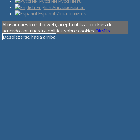
Русский
Русский
ru
English
Английский
en
Español
Испанский
es
Al usar nuestro sitio web, acepta utilizar cookies de
acuerdo con nuestra política sobre cookies.
Ok
Más
Desplazarse hacia arriba